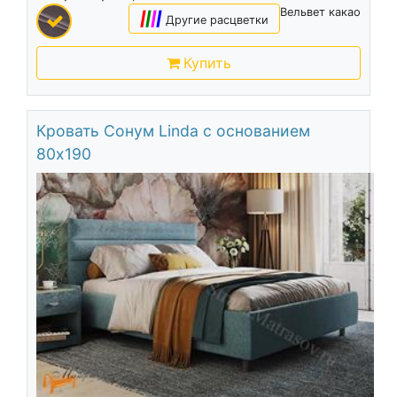
Вельвет какао
|
|
|
|
Другие расцветки
Купить
Кровать Сонум Linda с основанием
80х190