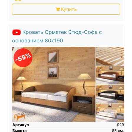
Купить
Кровать Орматек Этюд-Софа с
основанием 80х190
-55%
Артикул
929
Высота
85
см.