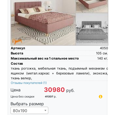
Артикул
4050
Высота
105
см.
Максимальный вес на 1 спальное место
140
кг.
Состав
ткань рогожка, мебельная ткань, подъемный механизм с
ящиком (метал.каркас + березовые ламели), экокожа,
ткань велюр,
Отзывы покупателей
(1)
30980
Цена
руб.
Цена без скидки
41307
р.
Выбрать размер
80х190