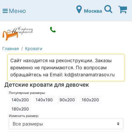
Страна матрасов
Меню
Москва
Open submenu (Матрасы)
Матрасы
Open submenu (Кровати)
Кровати
Open submenu (Аксессуары)
Аксессуары
Главная
Кровати
Open submenu (Диваны)
Диваны
Сайт находится на реконструкции. Заказы
Open submenu (Постельное белье)
Постельное белье
временно не принимаются. По вопросам
Open submenu (Мебель)
обращайтесь на Email: kd@stranamatrasov.ru
Мебель
Детские кровати для девочек
Open submenu (Основания)
Основания
Популярные размеры:
Open submenu (Детские матрасы)
Детские матрасы
140х200
140х190
90х200
160х200
Open submenu (Детские кровати)
180х200
Детские кровати
Изменить размер:
Open submenu (Шкафы)
Шкафы