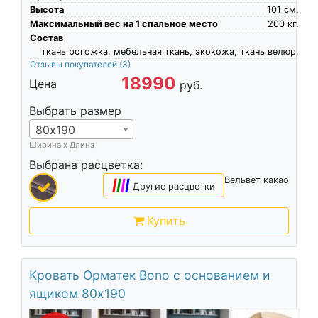
Высота
101
см.
Максимальный вес на 1 спальное место
200
кг.
Состав
ткань рогожка, мебельная ткань, экокожа, ткань велюр,
Отзывы покупателей
(3)
18990
Цена
руб.
Выбрать размер
80х190
Ширина х Длина
Выбрана расцветка:
Вельвет какао
|
|
|
|
Другие расцветки
Купить
Кровать Орматек Bono с основанием и
ящиком 80х190