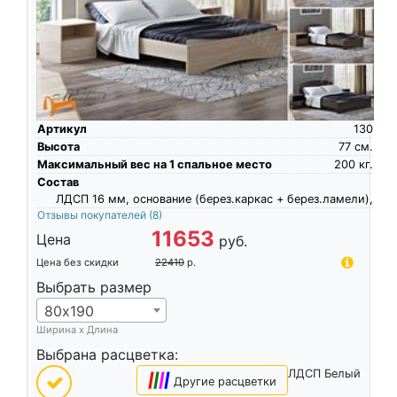
Артикул
130
Высота
77
см.
Максимальный вес на 1 спальное место
200
кг.
Состав
ЛДСП 16 мм, основание (берез.каркас + берез.ламели),
Отзывы покупателей
(8)
11653
Цена
руб.
Цена без скидки
22410
р.
Выбрать размер
80х190
Ширина х Длина
Выбрана расцветка:
ЛДСП Белый
|
|
|
|
Другие расцветки