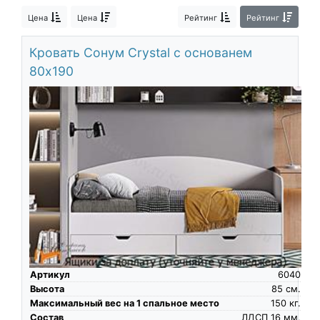
О компании
Цена
Цена
Рейтинг
Рейтинг
Контакты
Кровать Сонум Crystal с основанем
Доставка по городу
80х190
Артикул
6040
Высота
85
см.
Максимальный вес на 1 спальное место
150
кг.
Состав
ЛДСП 16 мм,