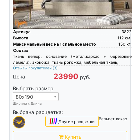
Артикул
3822
Высота
112
см.
Максимальный вес на 1 спальное место
150
кг.
Состав
ткань велюр, основание (метал.каркас + березовые
ламели), экокожа, ткань рогожка, мебельная ткань,
Отзывы покупателей
(3)
23990
Цена
руб.
Выбрать размер
80х190
Ширина х Длина
Выбрана расцветка:
Вельвет какао
|
|
|
|
Другие расцветки
Купить