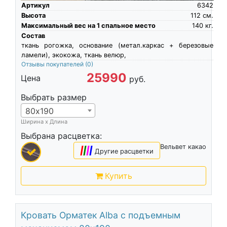
Артикул
6342
Высота
112
см.
Максимальный вес на 1 спальное место
140
кг.
Состав
ткань рогожка, основание (метал.каркас + березовые
ламели), экокожа, ткань велюр,
Отзывы покупателей
(0)
25990
Цена
руб.
Выбрать размер
80х190
Ширина х Длина
Выбрана расцветка:
Вельвет какао
|
|
|
|
Другие расцветки
Купить
Кровать Орматек Alba с подъемным