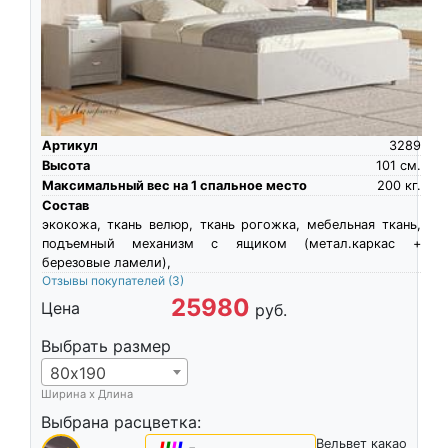
Артикул
3289
Высота
101
см.
Максимальный вес на 1 спальное место
200
кг.
Состав
экокожа, ткань велюр, ткань рогожка, мебельная ткань,
подъемный механизм с ящиком (метал.каркас +
березовые ламели),
Отзывы покупателей
(3)
25980
Цена
руб.
Выбрать размер
80х190
Ширина х Длина
Выбрана расцветка:
Вельвет какао