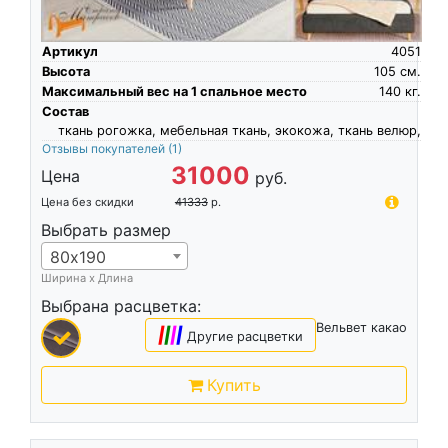
Артикул
4051
Высота
105
см.
Максимальный вес на 1 спальное место
140
кг.
Состав
ткань рогожка, мебельная ткань, экокожа, ткань велюр,
Отзывы покупателей
(1)
31000
Цена
руб.
Цена без скидки
41333
р.
Выбрать размер
80х190
Ширина х Длина
Выбрана расцветка:
Вельвет какао
|
|
|
|
Другие расцветки
Купить