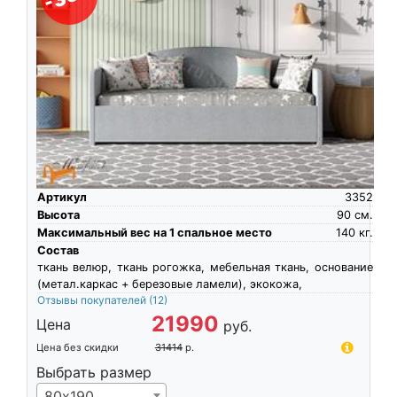
Артикул
3352
Высота
90
см.
Максимальный вес на 1 спальное место
140
кг.
Состав
ткань велюр, ткань рогожка, мебельная ткань, основание
(метал.каркас + березовые ламели), экокожа,
Отзывы покупателей
(12)
21990
Цена
руб.
Цена без скидки
31414
р.
Выбрать размер
80х190