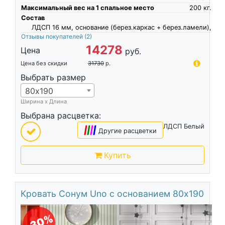
Максимальный вес на 1 спальное место
200
кг.
Состав
ЛДСП 16 мм, основание (берез.каркас + берез.ламели),
Отзывы покупателей
(2)
14278
Цена
руб.
Цена без скидки
31730
р.
Выбрать размер
80х190
Ширина х Длина
Выбрана расцветка:
ЛДСП Белый
|
|
|
|
Другие расцветки
Купить
Кровать Сонум Uno с основанием 80х190
-30%