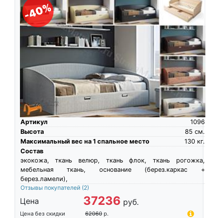
-40%
Артикул
1096
Высота
85
см.
Максимальный вес на 1 спальное место
130
кг.
Состав
экокожа, ткань велюр, ткань флок, ткань рогожка,
мебельная ткань, основание (берез.каркас +
берез.ламели),
Отзывы покупателей
(2)
37236
Цена
руб.
Цена без скидки
62060
р.