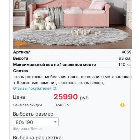
Артикул
4069
Высота
93
см.
Максимальный вес на 1 спальное место
140
кг.
Состав
ткань рогожка, мебельная ткань, основание (метал.каркас
+ березовые ламели), экокожа, ткань велюр,
Отзывы покупателей
(0)
25990
Цена
руб.
Цена без скидки
32488
р.
Выбрать размер
80х190
Ширина х Длина
Выбрана расцветка: