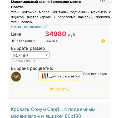
Максимальный вес на 1 спальное место
130
кг.
Состав
ткань рогожка, мебельная ткань, подъемный механизм с
ящиком (метал.каркас + березовые ламели), экокожа,
ткань велюр,
Отзывы покупателей
(0)
34980
Цена
руб.
Цена без скидки
43725
р.
Выбрать размер
80х190
Ширина х Длина
Выбрана расцветка:
Вельвет какао
|
|
|
|
Другие расцветки
Купить
Кровать Сонум Capri L с подъемным
механизмом и ящиком 80х190