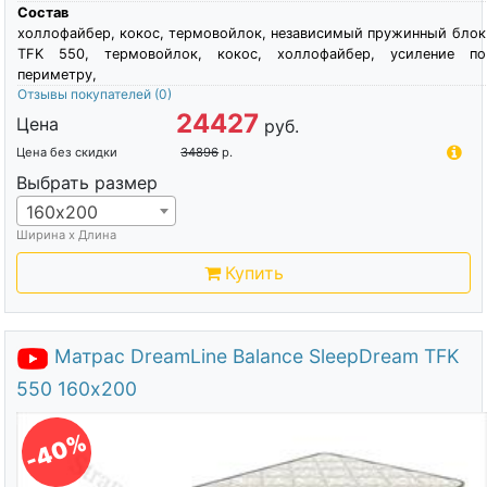
Состав
холлофайбер, кокос, термовойлок, независимый пружинный блок
TFK 550, термовойлок, кокос, холлофайбер, усиление по
периметру,
Отзывы покупателей
(0)
24427
Цена
руб.
Цена без скидки
34896
р.
Выбрать размер
160х200
Ширина х Длина
Купить
Матрас DreamLine Balance SleepDream TFK
550 160х200
-40%