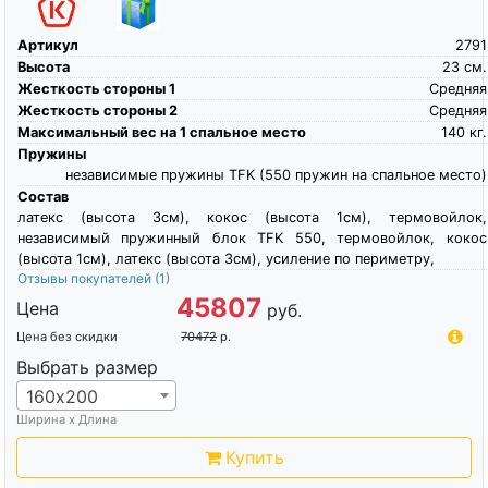
Артикул
2791
Высота
23
см.
Жесткость стороны 1
Средняя
Жесткость стороны 2
Средняя
Максимальный вес на 1 спальное место
140
кг.
Пружины
независимые пружины TFK (550 пружин на спальное место)
Состав
латекс (высота 3см), кокос (высота 1см), термовойлок,
независимый пружинный блок TFK 550, термовойлок, кокос
(высота 1см), латекс (высота 3см), усиление по периметру,
Отзывы покупателей
(1)
45807
Цена
руб.
Цена без скидки
70472
р.
Выбрать размер
160х200
Ширина х Длина
Купить