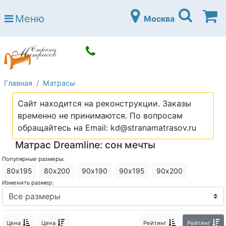
Страна матрасов
Меню
Москва
Open submenu (Матрасы)
Матрасы
Open submenu (Кровати)
Кровати
Open submenu (Аксессуары)
Аксессуары
Главная
Матрасы
Open submenu (Диваны)
Диваны
Сайт находится на реконструкции. Заказы
Open submenu (Постельное белье)
Постельное белье
временно не принимаются. По вопросам
Open submenu (Мебель)
обращайтесь на Email: kd@stranamatrasov.ru
Мебель
Матрас Dreamline: сон мечты
Open submenu (Основания)
Основания
Популярные размеры:
Open submenu (Детские матрасы)
Детские матрасы
80х195
80х200
90х190
90х195
90х200
Изменить размер:
Open submenu (Детские кровати)
Детские кровати
Open submenu (Шкафы)
Шкафы
Цена
Цена
Рейтинг
Рейтинг