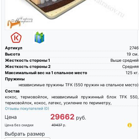
Артикул
2746
Высота
19
см.
Жесткость стороны 1
Выше средней
Жесткость стороны 2
Средняя
Максимальный вес на 1 спальное место
125
кг.
Пружины
независимые пружины TFK (550 пружин на спальное место)
Состав
кокос, термовойлок, независимый пружинный блок TFK 550,
термовойлок, кокос, латекс, усиление по периметру,
Отзывы покупателей
(0)
29662
Цена
руб.
Цена без скидки
49437
р.
Выбрать размер