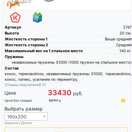
Артикул
2747
Высота
20
см.
Жесткость стороны 1
Выше средней
Жесткость стороны 2
Средняя
Максимальный вес на 1 спальное место
140
кг.
Пружины
независимые пружины S1000 (1000 пружин на спальное место)
Состав
кокос, термовойлок, независимые пружины S1000, термовойлок,
кокос, латекс, усиление по периметру,
Отзывы покупателей
(1)
33430
Цена
руб.
Цена без скидки
55717
р.
Выбрать размер
160х200
Ширина х Длина