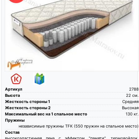
Артикул
2788
Высота
22
см.
Жесткость стороны 1
Средняя
Жесткость стороны 2
Высокая
Максимальный вес на 1 спальное место
130
кг.
Пружины
независимые пружины TFK (550 пружин на спальное место)
Состав
высокоэластичная пена c эффектом "памяти", термовойлок,