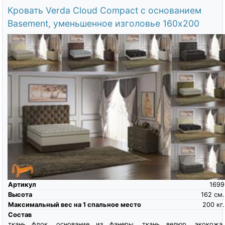
Кровать Verda Cloud Compact с основанием
Basement, уменьшенное изголовье 160х200
Артикул
1699
Высота
162
см.
Максимальный вес на 1 спальное место
200
кг.
Состав
ткань флок, основание из фанеры, ткань велюр, экокожа,