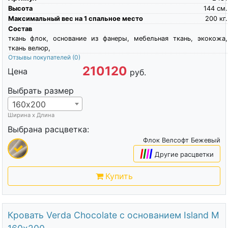
Высота
144
см.
Максимальный вес на 1 спальное место
200
кг.
Состав
ткань флок, основание из фанеры, мебельная ткань, экокожа,
ткань велюр,
Отзывы покупателей
(0)
210120
Цена
руб.
Выбрать размер
160х200
Ширина х Длина
Выбрана расцветка:
Флок Велсофт Бежевый
|
|
|
|
Другие расцветки
Купить
Кровать Verda Chocolate с основанием Island M