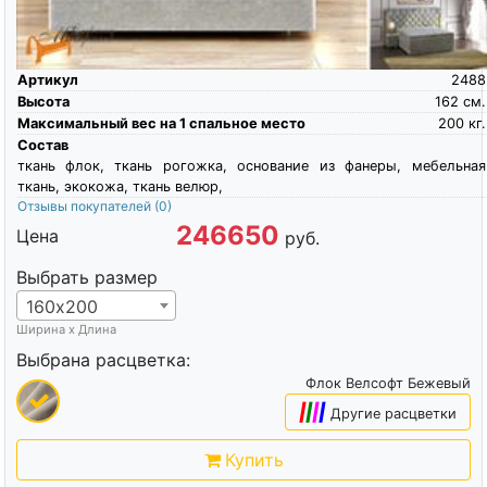
Артикул
2488
Высота
162
см.
Максимальный вес на 1 спальное место
200
кг.
Состав
ткань флок, ткань рогожка, основание из фанеры, мебельная
ткань, экокожа, ткань велюр,
Отзывы покупателей
(0)
246650
Цена
руб.
Выбрать размер
160х200
Ширина х Длина
Выбрана расцветка:
Флок Велсофт Бежевый
|
|
|
|
Другие расцветки
Купить