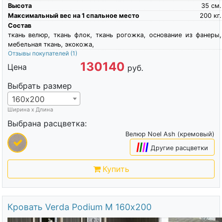
Высота
35
см.
Максимальный вес на 1 спальное место
200
кг.
Состав
ткань велюр, ткань флок, ткань рогожка, основание из фанеры,
мебельная ткань, экокожа,
Отзывы покупателей
(1)
130140
Цена
руб.
Выбрать размер
160х200
Ширина х Длина
Выбрана расцветка:
Велюр Noel Ash (кремовый)
|
|
|
|
Другие расцветки
Купить
Кровать Verda Podium M 160х200