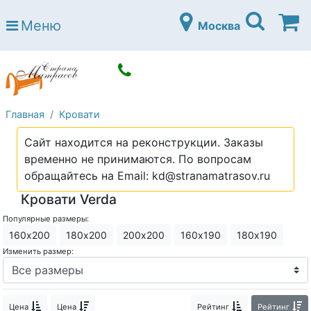
Страна матрасов
Меню
Москва
Open submenu (Матрасы)
Матрасы
Open submenu (Кровати)
Кровати
Open submenu (Аксессуары)
Аксессуары
Главная
Кровати
Open submenu (Диваны)
Диваны
Сайт находится на реконструкции. Заказы
Open submenu (Постельное белье)
Постельное белье
временно не принимаются. По вопросам
Open submenu (Мебель)
обращайтесь на Email: kd@stranamatrasov.ru
Мебель
Кровати Verda
Open submenu (Основания)
Основания
Популярные размеры:
Open submenu (Детские матрасы)
Детские матрасы
160х200
180х200
200х200
160х190
180х190
Изменить размер:
Open submenu (Детские кровати)
Детские кровати
Open submenu (Шкафы)
Шкафы
Цена
Цена
Рейтинг
Рейтинг