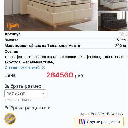
Артикул
1816
Высота
151
см.
Максимальный вес на 1 спальное место
200
кг.
Состав
ткань флок, ткань рогожка, основание из фанеры, ткань велюр,
экокожа, мебельная ткань,
Отзывы покупателей
(0)
284560
Цена
руб.
Выбрать размер
160х200
Ширина х Длина
Выбрана расцветка:
Флок Велсофт Бежевый
|
|
|
|
Другие расцветки