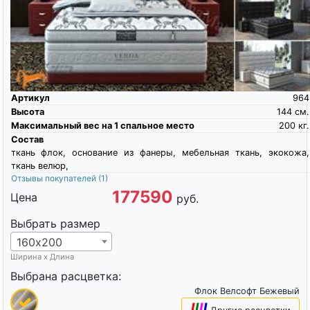
Артикул
964
Высота
144
см.
Максимальный вес на 1 спальное место
200
кг.
Состав
ткань флок, основание из фанеры, мебельная ткань, экокожа,
ткань велюр,
Отзывы покупателей
(1)
177590
Цена
руб.
Выбрать размер
160х200
Ширина х Длина
Выбрана расцветка:
Флок Велсофт Бежевый
|
|
|
|