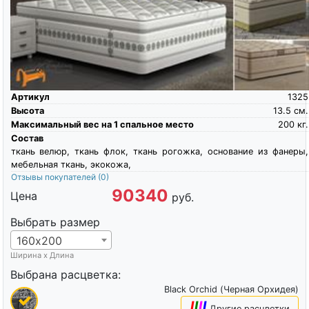
Артикул
1325
Высота
13.5
см.
Максимальный вес на 1 спальное место
200
кг.
Состав
ткань велюр, ткань флок, ткань рогожка, основание из фанеры,
мебельная ткань, экокожа,
Отзывы покупателей
(0)
90340
Цена
руб.
Выбрать размер
160х200
Ширина х Длина
Выбрана расцветка:
Black Orchid (Черная Орхидея)
|
|
|
|
Другие расцветки