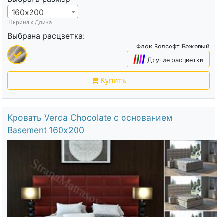
160х200
Ширина х Длина
Выбрана расцветка:
Флок Велсофт Бежевый
|
|
|
|
Другие расцветки
Купить
Кровать Verda Chocolate с основанием
Basement 160х200