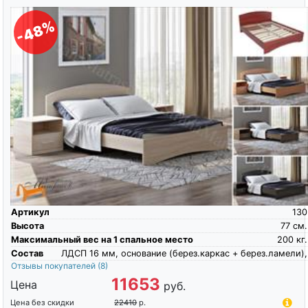
-48%
Артикул
130
Высота
77
см.
Максимальный вес на 1 спальное место
200
кг.
Состав
ЛДСП 16 мм, основание (берез.каркас + берез.ламели),
Отзывы покупателей
(8)
11653
Цена
руб.
Цена без скидки
22410
р.