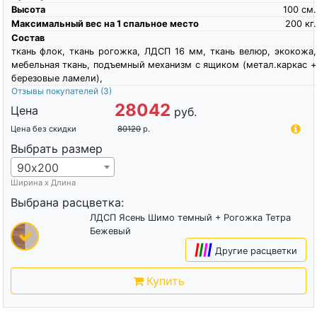
Высота
100
см.
Максимальный вес на 1 спальное место
200
кг.
Состав
ткань флок, ткань рогожка, ЛДСП 16 мм, ткань велюр, экокожа,
мебельная ткань, подъемный механизм с ящиком (метал.каркас +
березовые ламели),
Отзывы покупателей
(3)
28042
Цена
руб.
Цена без скидки
80120
р.
Выбрать размер
90х200
Ширина х Длина
Выбрана расцветка:
ЛДСП Ясень Шимо темный + Рогожка Тетра
Бежевый
|
|
|
|
Другие расцветки
Купить