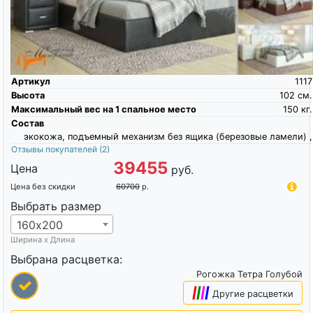
Артикул
1117
Высота
102
см.
Максимальный вес на 1 спальное место
150
кг.
Состав
экокожа, подъемный механизм без ящика (березовые ламели) ,
Отзывы покупателей
(2)
39455
Цена
руб.
Цена без скидки
60700
р.
Выбрать размер
160х200
Ширина х Длина
Выбрана расцветка:
Рогожка Тетра Голубой
|
|
|
|
Другие расцветки