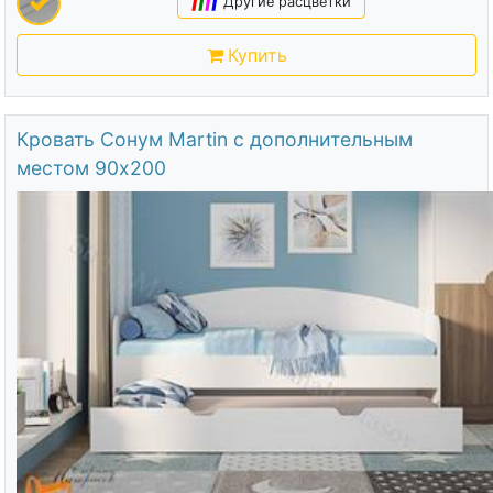
|
|
|
|
Другие расцветки
Купить
Кровать Сонум Martin с дополнительным
местом 90х200