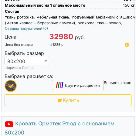
Максимальный вес на 1 спальное место
150
кг.
Состав
ткань рогожка, мебельная ткань, подъемный механизм с ящиком
(метал.каркас + березовые ламели), экокожа, ткань велюр,
Отзывы покупателей
(0)
32980
Цена
руб.
Цена без скидки
41225
р.
Выбрать размер
80х200
Ширина х Длина
Выбрана расцветка:
Вельвет какао
|
|
|
|
Другие расцветки
Купить
Кровать Орматек Этюд с основанием
80х200