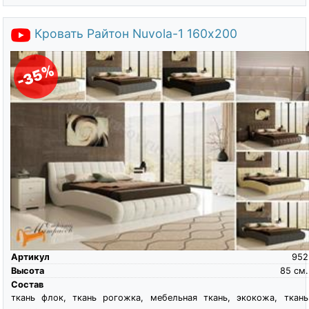
Кровать Райтон Nuvola-1 160х200
-35%
Артикул
952
Высота
85
см.
Состав
ткань флок, ткань рогожка, мебельная ткань, экокожа, ткань