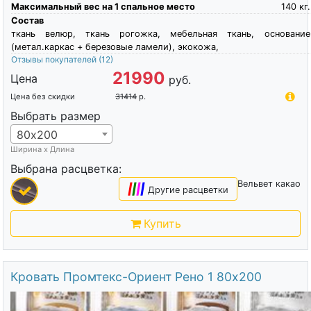
Максимальный вес на 1 спальное место
140
кг.
Состав
ткань велюр, ткань рогожка, мебельная ткань, основание
(метал.каркас + березовые ламели), экокожа,
Отзывы покупателей
(12)
21990
Цена
руб.
Цена без скидки
31414
р.
Выбрать размер
80х200
Ширина х Длина
Выбрана расцветка:
Вельвет какао
|
|
|
|
Другие расцветки
Купить
Кровать Промтекс-Ориент Рено 1 80х200