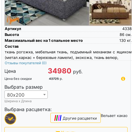
Артикул
4338
Высота
86
см.
Максимальный вес на 1 спальное место
130
кг.
Состав
ткань рогожка, мебельная ткань, подъемный механизм с ящиком
(метал.каркас + березовые ламели), экокожа, ткань велюр,
Отзывы покупателей
(0)
34980
Цена
руб.
Цена без скидки
43725
р.
Выбрать размер
80х200
Ширина х Длина
Выбрана расцветка:
Вельвет какао
|
|
|
|
Другие расцветки