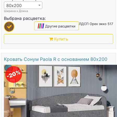
80х200
Ширина х Длина
Выбрана расцветка:
ЛДСП Орех экко 517
|
|
|
|
Другие расцветки
Купить
Кровать Сонум Paola R с основанием 80х200
-20%