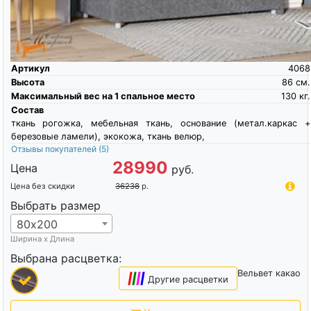
Артикул
4068
Высота
86
см.
Максимальный вес на 1 спальное место
130
кг.
Состав
ткань рогожка, мебельная ткань, основание (метал.каркас +
березовые ламели), экокожа, ткань велюр,
Отзывы покупателей
(5)
28990
Цена
руб.
Цена без скидки
36238
р.
Выбрать размер
80х200
Ширина х Длина
Выбрана расцветка:
Вельвет какао
|
|
|
|
Другие расцветки