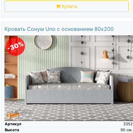
Купить
Кровать Сонум Uno с основанием 80х200
-30%
Артикул
3352
Высота
90
см.