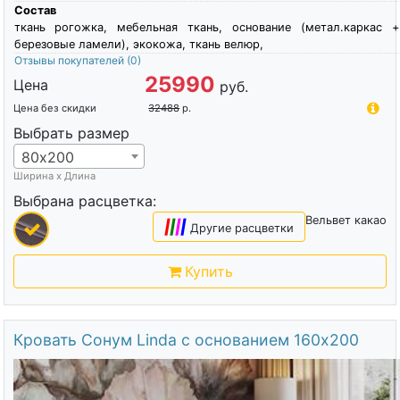
Состав
ткань рогожка, мебельная ткань, основание (метал.каркас +
березовые ламели), экокожа, ткань велюр,
Отзывы покупателей
(0)
25990
Цена
руб.
Цена без скидки
32488
р.
Выбрать размер
80х200
Ширина х Длина
Выбрана расцветка:
Вельвет какао
|
|
|
|
Другие расцветки
Купить
Кровать Сонум Linda с основанием 160х200