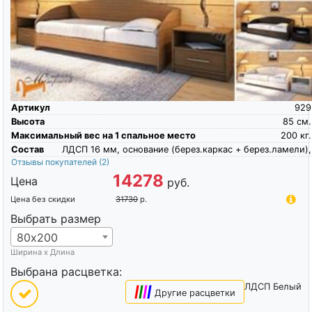
Артикул
929
Высота
85
см.
Максимальный вес на 1 спальное место
200
кг.
Состав
ЛДСП 16 мм, основание (берез.каркас + берез.ламели),
Отзывы покупателей
(2)
14278
Цена
руб.
Цена без скидки
31730
р.
Выбрать размер
80х200
Ширина х Длина
Выбрана расцветка:
ЛДСП Белый
|
|
|
|
Другие расцветки