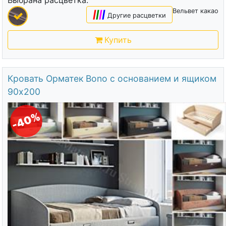
Выбрана расцветка:
Вельвет какао
|
|
|
|
Другие расцветки
Купить
Кровать Орматек Bono с основанием и ящиком
90х200
-40%