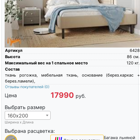
Артикул
6428
Высота
86
см.
Максимальный вес на 1 спальное место
120
кг.
Состав
ткань рогожка, мебельная ткань, основание (берез.каркас +
берез.ламели),
Отзывы покупателей
(0)
17990
Цена
руб.
Выбрать размер
160х200
Ширина х Длина
Выбрана расцветка:
Багама льняной