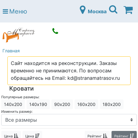
Страна матрасов
Меню
Москва
Open submenu (Матрасы)
Матрасы
Open submenu (Кровати)
Кровати
Open submenu (Аксессуары)
Аксессуары
Главная
Open submenu (Диваны)
Диваны
Сайт находится на реконструкции. Заказы
Open submenu (Постельное белье)
Постельное белье
временно не принимаются. По вопросам
Open submenu (Мебель)
обращайтесь на Email: kd@stranamatrasov.ru
Мебель
Кровати
Open submenu (Основания)
Основания
Популярные размеры:
Open submenu (Детские матрасы)
Детские матрасы
140х200
140х190
90х200
160х200
180х200
Изменить размер:
Open submenu (Детские кровати)
Детские кровати
Open submenu (Шкафы)
Шкафы
Цена
Цена
Рейтинг
Рейтинг