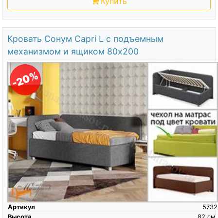
Купить
Кровать Сонум Capri L с подъемным
механизмом и ящиком 80х200
-20%
Артикул
5732
Высота
82
см.