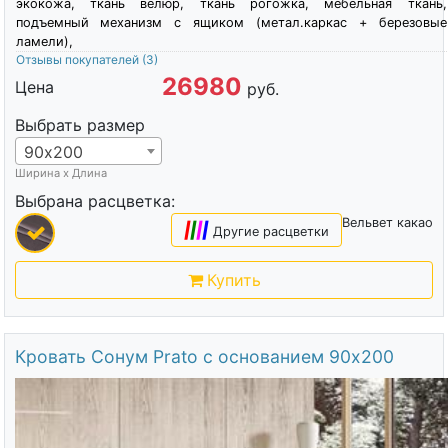
экокожа, ткань велюр, ткань рогожка, мебельная ткань,
подъемный механизм с ящиком (метал.каркас + березовые
ламели),
Отзывы покупателей
(3)
26980
Цена
руб.
Выбрать размер
90х200
Ширина х Длина
Выбрана расцветка:
Вельвет какао
|
|
|
|
Другие расцветки
Купить
Кровать Сонум Prato с основанием 90х200