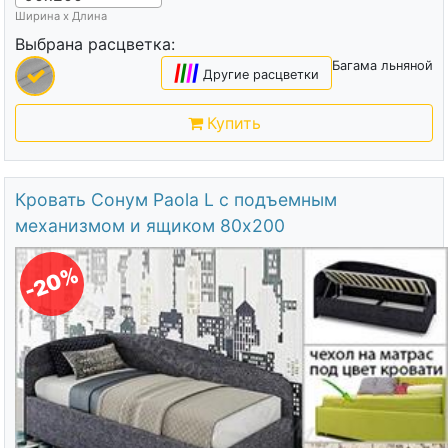
Ширина х Длина
Выбрана расцветка:
Багама льняной
|
|
|
|
Другие расцветки
Купить
Кровать Сонум Paola L с подъемным
механизмом и ящиком 80х200
-20%