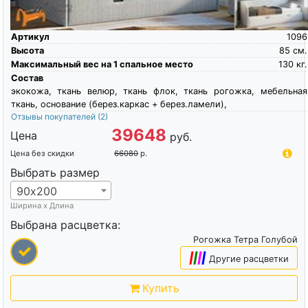
Артикул
1096
Высота
85
см.
Максимальный вес на 1 спальное место
130
кг.
Состав
экокожа, ткань велюр, ткань флок, ткань рогожка, мебельная
ткань, основание (берез.каркас + берез.ламели),
Отзывы покупателей
(2)
39648
Цена
руб.
Цена без скидки
66080
р.
Выбрать размер
90х200
Ширина х Длина
Выбрана расцветка:
Рогожка Тетра Голубой
|
|
|
|
Другие расцветки
Купить