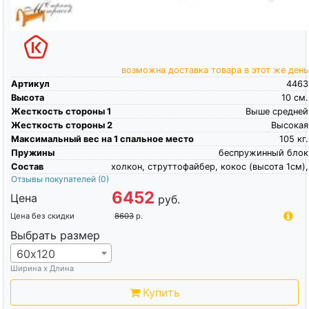
возможна доставка товара в этот же день
Артикул
4463
Высота
10
см.
Жесткость стороны 1
Выше средней
Жесткость стороны 2
Высокая
Максимальный вес на 1 спальное место
105
кг.
Пружины
беспружинный блок
Состав
холкон, струттофайбер, кокос (высота 1см),
Отзывы покупателей
(0)
6452
Цена
руб.
Цена без скидки
8603
р.
Выбрать размер
60х120
Ширина х Длина
Купить