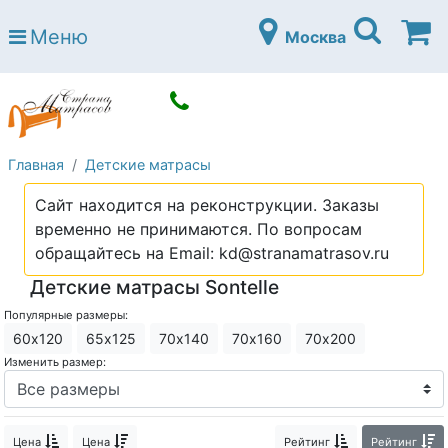
Страна матрасов
Меню
Москва
Open submenu (Матрасы)
Матрасы
Open submenu (Кровати)
Кровати
Open submenu (Аксессуары)
Аксессуары
Главная
Детские матрасы
Open submenu (Диваны)
Диваны
Сайт находится на реконструкции. Заказы
Open submenu (Постельное белье)
Постельное белье
временно не принимаются. По вопросам
Open submenu (Мебель)
обращайтесь на Email: kd@stranamatrasov.ru
Мебель
Детские матрасы Sontelle
Open submenu (Основания)
Основания
Популярные размеры:
Open submenu (Детские матрасы)
Детские матрасы
60х120
65х125
70х140
70х160
70х200
Изменить размер:
Open submenu (Детские кровати)
Детские кровати
Open submenu (Шкафы)
Шкафы
Цена
Цена
Рейтинг
Рейтинг