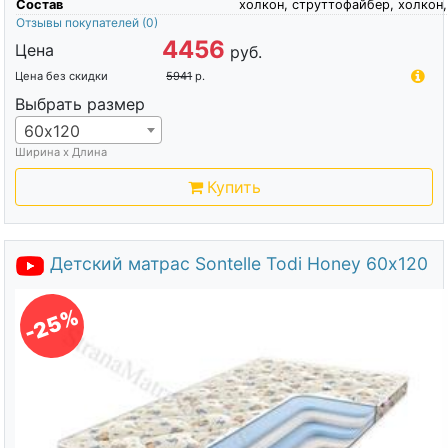
Состав
холкон, струттофайбер, холкон,
Отзывы покупателей
(0)
4456
Цена
руб.
Цена без скидки
5941
р.
Выбрать размер
60х120
Ширина х Длина
Купить
Детский матрас Sontelle Todi Honey 60х120
-25%