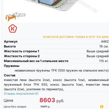
возможна доставка товара в этот же день
Артикул
4462
Высота
16
см.
Жесткость стороны 1
Выше средней
Жесткость стороны 2
Выше средней
Максимальный вес на 1 спальное место
115
кг.
Пружины
независимые пружины TFK (550 пружин на спальное место)
Состав
ячеистая пена (высота 2см), кокос (высота 1см), независимый
пружинный блок TFK 550, кокос (высота 1см), ячеистая пена
(высота 2см), усиление по периметру,
Отзывы покупателей
(0)
8603
Цена
руб.
Цена без скидки
11471
р.