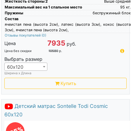
Жесткость стороны 2
Выше средней
Максимальный вес на 1 спальное место
95
кг.
Пружины
беспружинный блок
Состав
ячеистая пена (высота 2см), латекс (высота 3см), кокос (высота
3см), ячеистая пена (высота 2см),
Отзывы покупателей
(0)
7935
Цена
руб.
Цена без скидки
10580
р.
Выбрать размер
60х120
Ширина х Длина
Купить
Детский матрас Sontelle Todi Cosmic
60х120