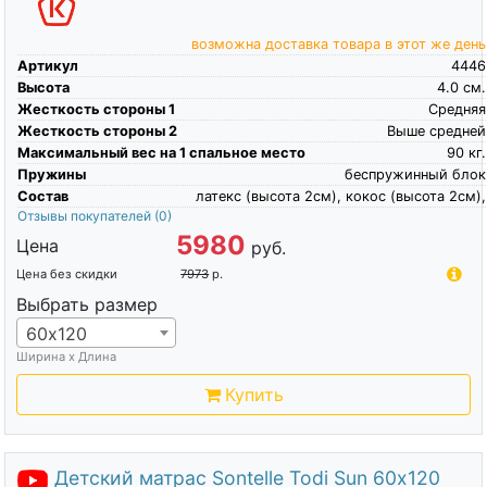
возможна доставка товара в этот же день
Артикул
4446
Высота
4.0
см.
Жесткость стороны 1
Средняя
Жесткость стороны 2
Выше средней
Максимальный вес на 1 спальное место
90
кг.
Пружины
беспружинный блок
Состав
латекс (высота 2см), кокос (высота 2см),
Отзывы покупателей
(0)
5980
Цена
руб.
Цена без скидки
7973
р.
Выбрать размер
60х120
Ширина х Длина
Купить
Детский матрас Sontelle Todi Sun 60х120