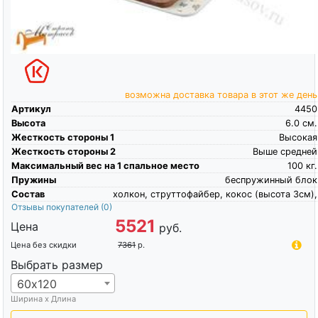
возможна доставка товара в этот же день
Артикул
4450
Высота
6.0
см.
Жесткость стороны 1
Высокая
Жесткость стороны 2
Выше средней
Максимальный вес на 1 спальное место
100
кг.
Пружины
беспружинный блок
Состав
холкон, струттофайбер, кокос (высота 3см),
Отзывы покупателей
(0)
5521
Цена
руб.
Цена без скидки
7361
р.
Выбрать размер
60х120
Ширина х Длина