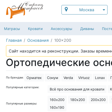
Москва
Матрасы
Кровати
Аксессуары
Диваны
Посте
Главная
Основания
100x200
Сайт находится на реконструкции. Заказы временн
Ортопедические осн
Орматек
Сонум
Verda
Virtuoz
Lonax
По брендам:
Популярные категории:
Всё про основания для кровати
К
160х200
180х200
200х200
Популярные размеры:
160х190