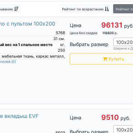
быванию
Рейтинг
по возрастанию
Рейтинг
п
mo с пультом 100х200
96131
Цена
руб
5768
Цена без скидки
115820
р.
31
см.
100х20
Выбрать размер
й вес на 1 спальное место
кг.
Ширина х Д
250
мебельная ткань, каркас металл,
Купить
ателей
(0)
ое вкладыш EVF
9510
Цена
руб.
100х20
Выбрать размер
6503