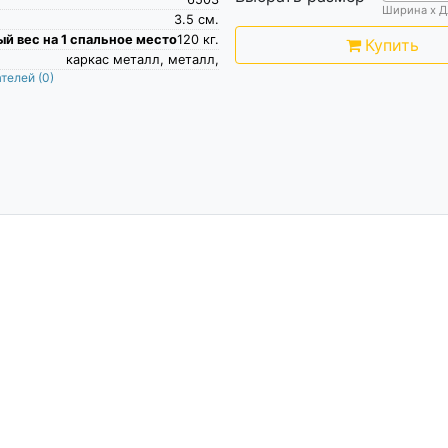
Ширина х Д
3.5
см.
й вес на 1 спальное место
120
кг.
Купить
каркас металл, металл,
ателей
(0)