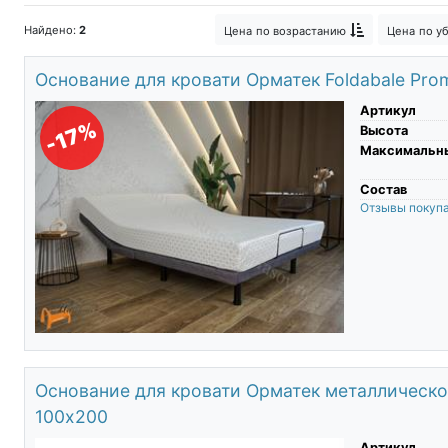
Найдено:
2
Цена
по возрастанию
Цена
по у
Основание для кровати Орматек Foldabale Pro
Артикул
-17%
Высота
Максимальны
Состав
Отзывы покуп
Основание для кровати Орматек металлическ
100х200
Артикул