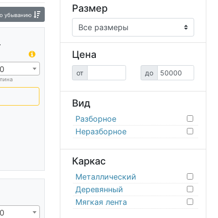
Размер
о убыванию
.
Цена
0
от
до
лина
Вид
Разборное
Неразборное
Каркас
Металлический
Деревянный
Мягкая лента
0