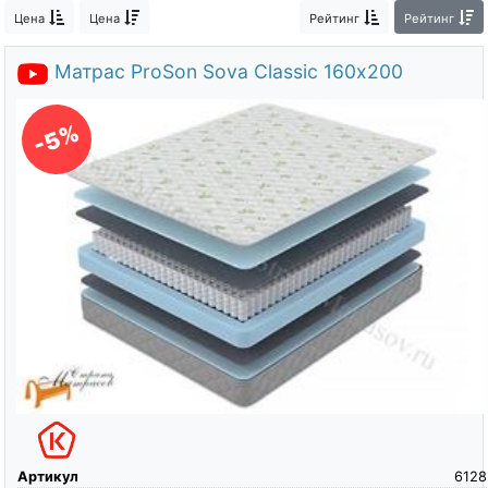
О компании
Цена
Цена
Рейтинг
Рейтинг
Контакты
Матрас ProSon Sova Classic 160х200
Доставка по городу
-5%
Артикул
6128