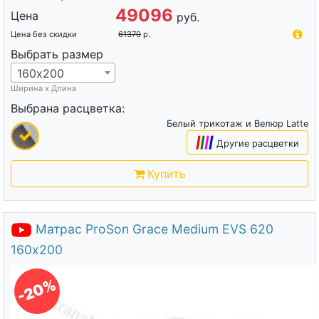
49096
Цена
руб.
Цена без скидки
61370
р.
Выбрать размер
160х200
Ширина х Длина
Выбрана расцветка:
Белый трикотаж и Велюр Latte
|
|
|
|
Другие расцветки
Купить
Матрас ProSon Grace Medium EVS 620
160х200
-20%