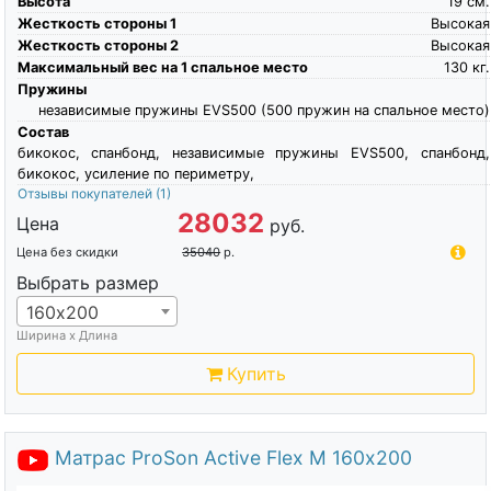
Высота
19
см.
Жесткость стороны 1
Высокая
Жесткость стороны 2
Высокая
Максимальный вес на 1 спальное место
130
кг.
Пружины
независимые пружины EVS500 (500 пружин на спальное место)
Состав
бикокос, спанбонд, независимые пружины EVS500, спанбонд,
бикокос, усиление по периметру,
Отзывы покупателей
(1)
28032
Цена
руб.
Цена без скидки
35040
р.
Выбрать размер
160х200
Ширина х Длина
Купить
Матрас ProSon Active Flex M 160х200