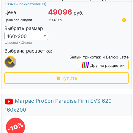
Отзывы покупателей
(1)
49096
Цена
руб.
Цена без скидки
61370
р.
Выбрать размер
160х200
Ширина х Длина
Выбрана расцветка:
Белый трикотаж и Велюр Latte
|
|
|
|
Другие расцветки
Купить
Матрас ProSon Paradise Firm EVS 620
160х200
-10%