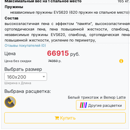
Максимальный вес на 1 спальное место
165
кг.
Пружины
независимые пружины EVS620 (620 пружин на спальное место)
Состав
высокоэластичная пена c эффектом "памяти", высокоэластичная
ортопедическая пена, пена повышенной жесткости, спанбонд,
независимые пружины EVS620, спанбонд, ортопедическая пена
повышенной жесткости, усиление по периметру,
Отзывы покупателей
(0)
66915
Цена
руб.
Цена без скидки
74350
р.
Выбрать размер
160х200
Ширина х Длина
Выбрана расцветка:
Белый трикотаж и Велюр Latte
|
|
|
|
Другие расцветки
Купить