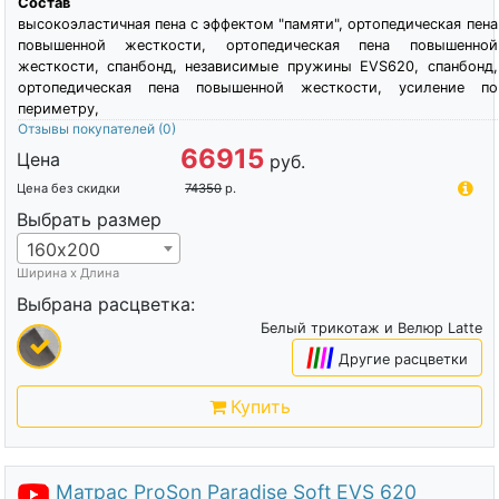
Состав
высокоэластичная пена c эффектом "памяти", ортопедическая пена
повышенной жесткости, ортопедическая пена повышенной
жесткости, спанбонд, независимые пружины EVS620, спанбонд,
ортопедическая пена повышенной жесткости, усиление по
периметру,
Отзывы покупателей
(0)
66915
Цена
руб.
Цена без скидки
74350
р.
Выбрать размер
160х200
Ширина х Длина
Выбрана расцветка:
Белый трикотаж и Велюр Latte
|
|
|
|
Другие расцветки
Купить
Матрас ProSon Paradise Soft EVS 620