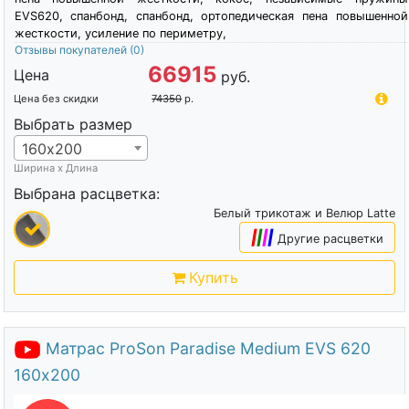
EVS620, спанбонд, спанбонд, ортопедическая пена повышенной
жесткости, усиление по периметру,
Отзывы покупателей
(0)
66915
Цена
руб.
Цена без скидки
74350
р.
Выбрать размер
160х200
Ширина х Длина
Выбрана расцветка:
Белый трикотаж и Велюр Latte
|
|
|
|
Другие расцветки
Купить
Матрас ProSon Paradise Medium EVS 620
160х200