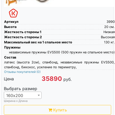
Артикул
3990
Высота
20
см.
Жесткость стороны 1
Низкая
Жесткость стороны 2
Высокая
Максимальный вес на 1 спальное место
130
кг.
Пружины
независимые пружины EVS500 (500 пружин на спальное место)
Состав
латекс (высота 2см), спанбонд, независимые пружины EVS500,
спанбонд, бикокос, усиление по периметру,
Отзывы покупателей
(0)
35890
Цена
руб.
Выбрать размер
160х200
Ширина х Длина
Купить