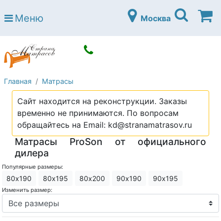
Страна матрасов
Меню
Москва
Open submenu (Матрасы)
Матрасы
Open submenu (Кровати)
Кровати
Open submenu (Аксессуары)
Аксессуары
Главная
Матрасы
Open submenu (Диваны)
Диваны
Сайт находится на реконструкции. Заказы
Open submenu (Постельное белье)
Постельное белье
временно не принимаются. По вопросам
Open submenu (Мебель)
обращайтесь на Email: kd@stranamatrasov.ru
Мебель
Матрасы ProSon от официального
Open submenu (Основания)
Основания
дилера
Open submenu (Детские матрасы)
Детские матрасы
Популярные размеры:
80х190
80х195
80х200
90х190
90х195
Open submenu (Детские кровати)
Детские кровати
Изменить размер:
Open submenu (Шкафы)
Шкафы