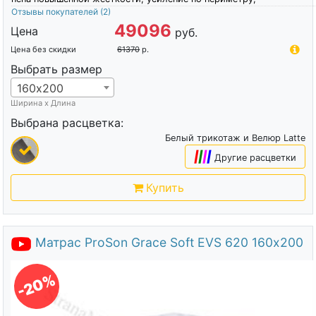
Отзывы покупателей
(2)
49096
Цена
руб.
Цена без скидки
61370
р.
Выбрать размер
160х200
Ширина х Длина
Выбрана расцветка:
Белый трикотаж и Велюр Latte
|
|
|
|
Другие расцветки
Купить
Матрас ProSon Grace Soft EVS 620 160х200
-20%