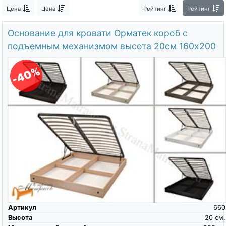
О компании
Цена
Цена
Рейтинг
Рейтинг
Контакты
Основание для кровати Орматек короб с
подъемным механизмом высота 20см 160х200
Доставка по городу
-40%
Артикул
660
Высота
20
см.