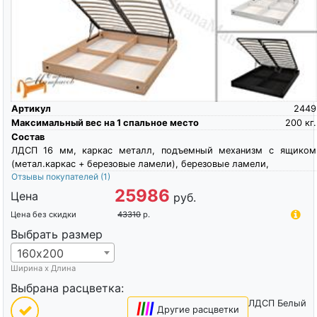
Артикул
2449
Максимальный вес на 1 спальное место
200
кг.
Состав
ЛДСП 16 мм, каркас металл, подъемный механизм с ящиком
(метал.каркас + березовые ламели), березовые ламели,
Отзывы покупателей
(1)
25986
Цена
руб.
Цена без скидки
43310
р.
Выбрать размер
160х200
Ширина х Длина
Выбрана расцветка:
ЛДСП Белый
|
|
|
|
Другие расцветки