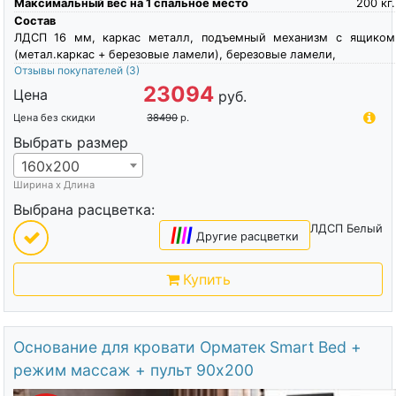
Максимальный вес на 1 спальное место
200
кг.
Состав
ЛДСП 16 мм, каркас металл, подъемный механизм с ящиком
(метал.каркас + березовые ламели), березовые ламели,
Отзывы покупателей
(3)
23094
Цена
руб.
Цена без скидки
38490
р.
Выбрать размер
160х200
Ширина х Длина
Выбрана расцветка:
ЛДСП Белый
|
|
|
|
Другие расцветки
Купить
Основание для кровати Орматек Smart Bed +
режим массаж + пульт 90х200