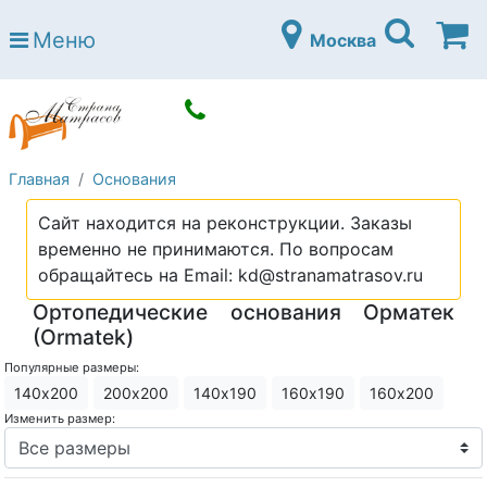
Страна матрасов
Меню
Москва
Open submenu (Матрасы)
Матрасы
Open submenu (Кровати)
Кровати
Open submenu (Аксессуары)
Аксессуары
Главная
Основания
Open submenu (Диваны)
Диваны
Сайт находится на реконструкции. Заказы
Open submenu (Постельное белье)
Постельное белье
временно не принимаются. По вопросам
Open submenu (Мебель)
обращайтесь на Email: kd@stranamatrasov.ru
Мебель
Ортопедические основания Орматек
Open submenu (Основания)
Основания
(Оrmatek)
Open submenu (Детские матрасы)
Детские матрасы
Популярные размеры:
140х200
200х200
140х190
160х190
160х200
Open submenu (Детские кровати)
Детские кровати
Изменить размер:
Open submenu (Шкафы)
Шкафы