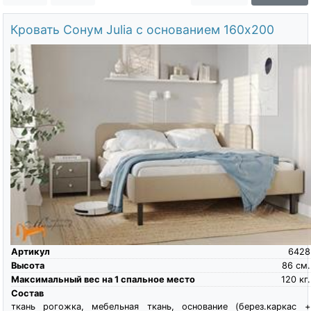
О компании
Кровать Сонум Julia с основанием 160х200
Контакты
Доставка по городу
Артикул
6428
Высота
86
см.
Максимальный вес на 1 спальное место
120
кг.
Состав
ткань рогожка, мебельная ткань, основание (берез.каркас +