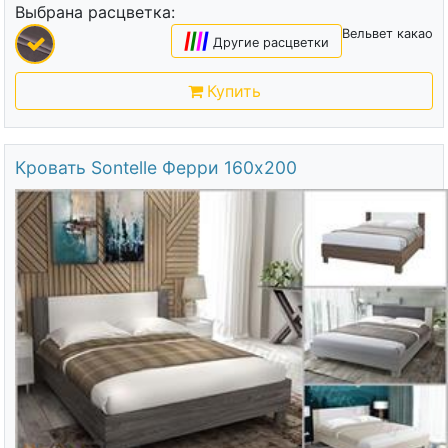
Выбрана расцветка:
Вельвет какао
|
|
|
|
Другие расцветки
Купить
Кровать Sontelle Ферри 160х200