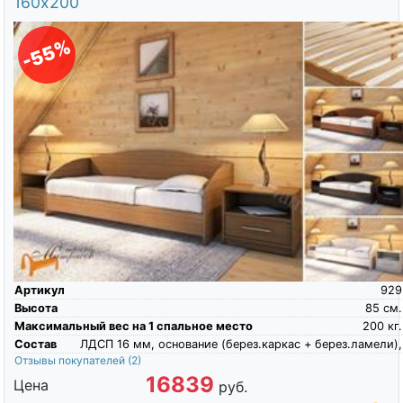
160х200
-55%
Артикул
929
Высота
85
см.
Максимальный вес на 1 спальное место
200
кг.
Состав
ЛДСП 16 мм, основание (берез.каркас + берез.ламели),
Отзывы покупателей
(2)
16839
Цена
руб.