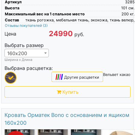
Артикул
3285
Высота
101
см.
Максимальный вес на 1 спальное место
200
кг.
Состав
ткань рогожка, мебельная ткань, экокожа, ткань велюр,
Отзывы покупателей
(3)
24990
Цена
руб.
Выбрать размер
160х200
Ширина х Длина
Выбрана расцветка:
Вельвет какао
|
|
|
|
Другие расцветки
Купить
Кровать Орматек Bono с основанием и ящиком
160х200