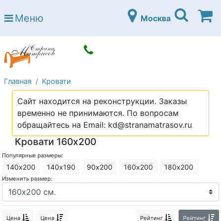
Страна матрасов
Меню
Москва
Open submenu (Матрасы)
Матрасы
Open submenu (Кровати)
Кровати
Open submenu (Аксессуары)
Аксессуары
Главная
Кровати
Open submenu (Диваны)
Диваны
Сайт находится на реконструкции. Заказы
Open submenu (Постельное белье)
Постельное белье
временно не принимаются. По вопросам
Open submenu (Мебель)
обращайтесь на Email: kd@stranamatrasov.ru
Мебель
Кровати 160х200
Open submenu (Основания)
Основания
Популярные размеры:
Open submenu (Детские матрасы)
Детские матрасы
140х200
140х190
90х200
160х200
180х200
Изменить размер:
Open submenu (Детские кровати)
Детские кровати
Open submenu (Шкафы)
Шкафы
Цена
Цена
Рейтинг
Рейтинг