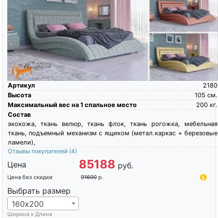
Артикул
2180
Высота
105
см.
Максимальный вес на 1 спальное место
200
кг.
Состав
экокожа, ткань велюр, ткань флок, ткань рогожка, мебельная
ткань, подъемный механизм с ящиком (метал.каркас + березовые
ламели),
Отзывы покупателей
(4)
85188
Цена
руб.
Цена без скидки
91600
р.
Выбрать размер
160х200
Ширина х Длина