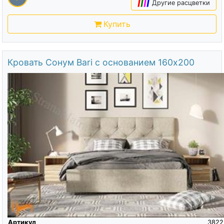
|
|
|
|
Другие расцветки
Купить
Кровать Сонум Bari с основанием 160х200
Артикул
3822