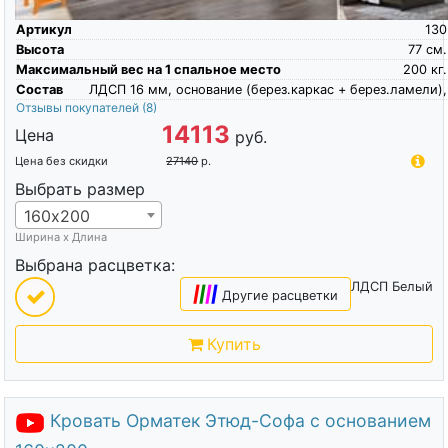
Артикул
130
Высота
77
см.
Максимальный вес на 1 спальное место
200
кг.
Состав
ЛДСП 16 мм, основание (берез.каркас + берез.ламели),
Отзывы покупателей
(8)
14113
Цена
руб.
Цена без скидки
27140
р.
Выбрать размер
160х200
Ширина х Длина
Выбрана расцветка:
ЛДСП Белый
|
|
|
|
Другие расцветки
Купить
Кровать Орматек Этюд-Софа с основанием