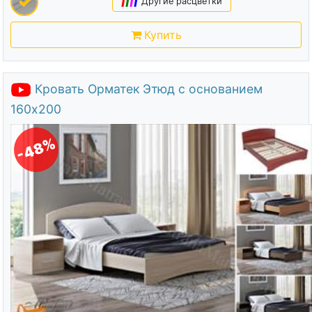
|
|
|
|
Другие расцветки
Купить
Кровать Орматек Этюд с основанием
160х200
-48%