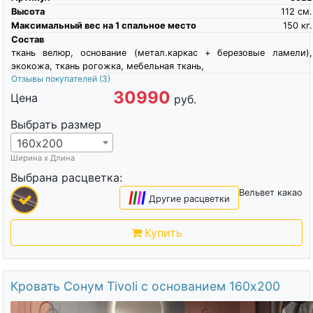
Высота
112
см.
Максимальный вес на 1 спальное место
150
кг.
Состав
ткань велюр, основание (метал.каркас + березовые ламели),
экокожа, ткань рогожка, мебельная ткань,
Отзывы покупателей
(3)
30990
Цена
руб.
Выбрать размер
160х200
Ширина х Длина
Выбрана расцветка:
Вельвет какао
|
|
|
|
Другие расцветки
Купить
Кровать Сонум Tivoli с основанием 160х200