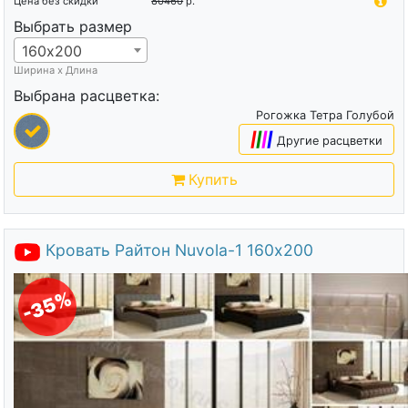
Цена без скидки
80460
р.
Выбрать размер
160х200
Ширина х Длина
Выбрана расцветка:
Рогожка Тетра Голубой
|
|
|
|
Другие расцветки
Купить
Кровать Райтон Nuvola-1 160х200
-35%