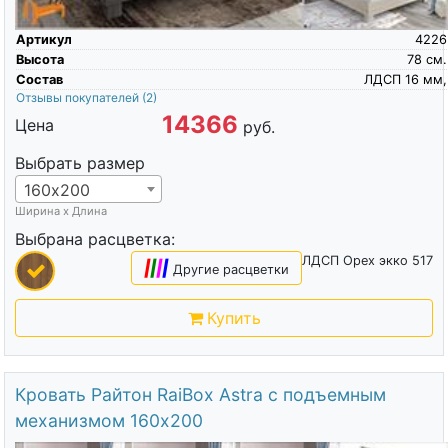
Артикул
4226
Высота
78
см.
Состав
ЛДСП 16 мм,
Отзывы покупателей
(2)
14366
Цена
руб.
Выбрать размер
160х200
Ширина х Длина
Выбрана расцветка:
ЛДСП Орех экко 517
|
|
|
|
Другие расцветки
Купить
Кровать Райтон RaiBox Astra с подъемным
механизмом 160х200