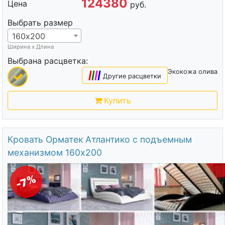
124380
Цена
руб.
Выбрать размер
160х200
Ширина х Длина
Выбрана расцветка:
Экокожа олива
|
|
|
|
Другие расцветки
Купить
Кровать Орматек Атлантико с подъемным
механизмом 160х200
-7%