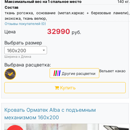
Максимальный вес на 1 спальное место
140
кг.
Состав
ткань рогожка, основание (метал.каркас + березовые ламели),
экокожа, ткань велюр,
Отзывы покупателей
(0)
32990
Цена
руб.
Выбрать размер
160х200
Ширина х Длина
Выбрана расцветка:
Вельвет какао
|
|
|
|
Другие расцветки
Купить
Кровать Орматек Alba с подъемным
механизмом 160х200