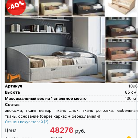
-40%
Артикул
1096
Высота
85
см.
Максимальный вес на 1 спальное место
130
кг.
Состав
экокожа, ткань велюр, ткань флок, ткань рогожка, мебельная
ткань, основание (берез.каркас + берез.ламели),
Отзывы покупателей
(2)
48276
Цена
руб.