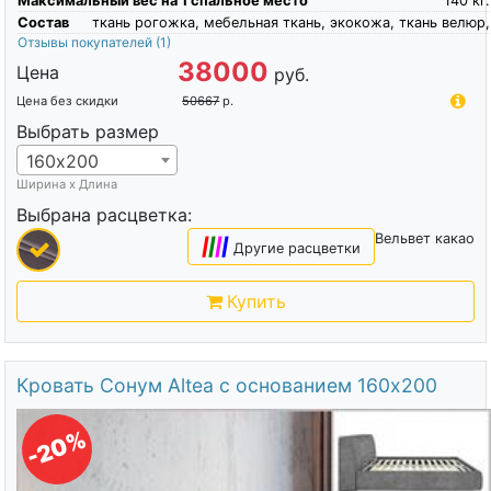
Максимальный вес на 1 спальное место
140
кг.
Состав
ткань рогожка, мебельная ткань, экокожа, ткань велюр,
Отзывы покупателей
(1)
38000
Цена
руб.
Цена без скидки
50667
р.
Выбрать размер
160х200
Ширина х Длина
Выбрана расцветка:
Вельвет какао
|
|
|
|
Другие расцветки
Купить
Кровать Сонум Altea с основанием 160х200
-20%