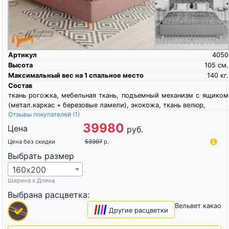
Артикул
4050
Высота
105
см.
Максимальный вес на 1 спальное место
140
кг.
Состав
ткань рогожка, мебельная ткань, подъемный механизм с ящиком
(метал.каркас + березовые ламели), экокожа, ткань велюр,
Отзывы покупателей
(1)
39980
Цена
руб.
Цена без скидки
53307
р.
Выбрать размер
160х200
Ширина х Длина
Выбрана расцветка:
Вельвет какао
|
|
|
|
Другие расцветки