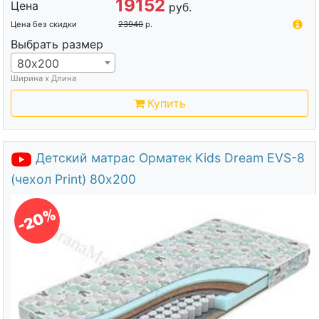
19152
Цена
руб.
Цена без скидки
23940
р.
Выбрать размер
80х200
Ширина х Длина
Купить
Детский матрас Орматек Kids Dream EVS-8
(чехол Print) 80х200
-20%