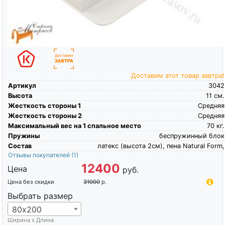
Доставим этот товар завтра!
Артикул
3042
Высота
11
см.
Жесткость стороны 1
Средняя
Жесткость стороны 2
Средняя
Максимальный вес на 1 спальное место
70
кг.
Пружины
беспружинный блок
Состав
латекс (высота 2см), пена Natural Form,
Отзывы покупателей
(1)
12400
Цена
руб.
Цена без скидки
31000
р.
Выбрать размер
80х200
Ширина х Длина