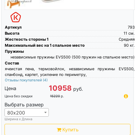
Артикул
793
Высота
11
см.
Жесткость стороны 1
Средняя
Максимальный вес на 1 спальное место
90
кг.
Пружины
независимые пружины EVS500 (500 пружин на спальное место)
Состав
ячеистая пена, термовойлок, независимые пружины EVS500,
спанбонд, карпет, усиление по периметру,
Отзывы покупателей
(4)
10958
Цена
руб.
Цена без скидки
15220
р.
Выбрать размер
80х200
Ширина х Длина
Купить