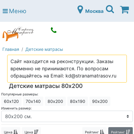
Страна матрасов
Меню
Москва
Open submenu (Матрасы)
Матрасы
Open submenu (Кровати)
Кровати
Open submenu (Аксессуары)
Аксессуары
Главная
Детские матрасы
Open submenu (Диваны)
Диваны
Сайт находится на реконструкции. Заказы
Open submenu (Постельное белье)
Постельное белье
временно не принимаются. По вопросам
Open submenu (Мебель)
обращайтесь на Email: kd@stranamatrasov.ru
Мебель
Детские матрасы 80х200
Open submenu (Основания)
Основания
Популярные размеры:
Open submenu (Детские матрасы)
Детские матрасы
60х120
70х140
80х200
80х190
90х200
Изменить размер:
Open submenu (Детские кровати)
Детские кровати
Open submenu (Шкафы)
Шкафы
Цена
Цена
Рейтинг
Рейтинг