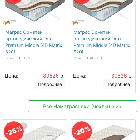
Матрас Орматек
Матрас Орматек
ортопедический Orto
ортопедический Orto
Premium Middle (4D Matrix
Premium Middle (4D Matrix
620)
620)
Размер 160х200
Размер 160х200
Цена:
80626
р.
Цена:
80626
р.
Подробнее
Подробнее
Все
Наматрасники (чехлы)
>>>
-20%
-25%