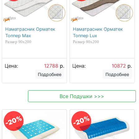
Наматрасник Орматек
Наматрасник Орматек
Топпер Max
Топпер Lux
Размер 90х200
Размер 90х200
Цена:
12788
р.
Цена:
10872
р.
Подробнее
Подробнее
Все
Подушки
>>>
-20%
-20%