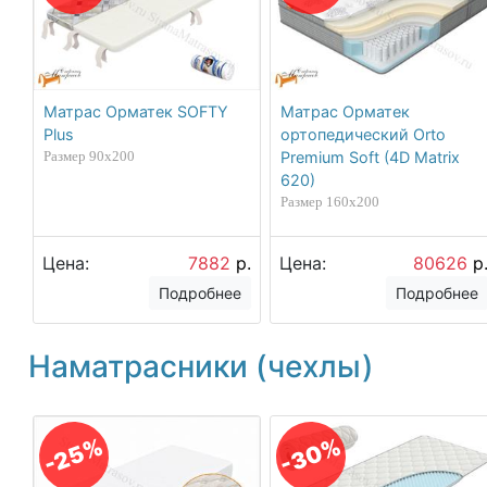
Матрас Орматек SOFTY
Матрас Орматек
Plus
ортопедический Orto
Размер 90х200
Premium Soft (4D Matrix
620)
Размер 160х200
Цена:
7882
р.
Цена:
80626
р
Подробнее
Подробнее
Наматрасники (чехлы)
-30%
-25%