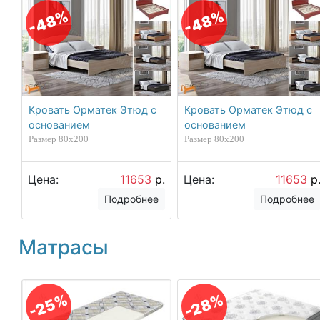
-48%
-48%
Кровать Орматек Этюд с
Кровать Орматек Этюд с
основанием
основанием
Размер 80х200
Размер 80х200
Цена:
11653
р.
Цена:
11653
р
Подробнее
Подробнее
Матрасы
-25%
-28%