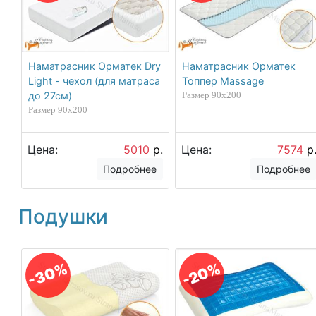
Наматрасник Орматек Dry
Наматрасник Орматек
Light - чехол (для матраса
Топпер Massage
до 27см)
Размер 90х200
Размер 90х200
Цена:
5010
р.
Цена:
7574
р
Подробнее
Подробнее
Подушки
-30%
-20%