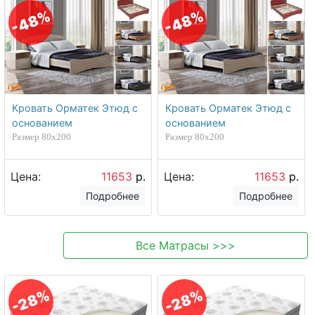
-48%
-48%
Кровать Орматек Этюд с
Кровать Орматек Этюд с
основанием
основанием
Размер 80х200
Размер 80х200
Цена:
11653
р.
Цена:
11653
р.
Подробнее
Подробнее
Все
Матрасы
>>>
-28%
-28%