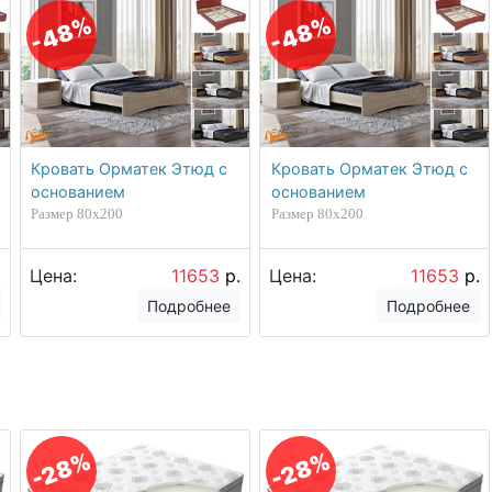
-48%
-48%
Кровать Орматек Этюд с
Кровать Орматек Этюд с
основанием
основанием
Размер 80х200
Размер 80х200
.
Цена:
11653
р.
Цена:
11653
р.
Подробнее
Подробнее
-28%
-28%