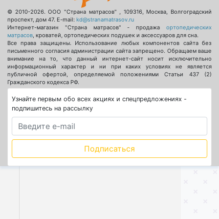
© 2010-2026.
ООО "Страна матрасов"
,
109316
,
Москва
,
Волгоградский
проспект, дом 47
. E-mail:
kd@stranamatrasov.ru
Интернет-магазин "Страна матрасов" - продажа
ортопедических
матрасов
, кроватей, ортопедических подушек и аксессуаров для сна.
Все права защищены. Использование любых компонентов сайта без
письменного согласия администрации сайта запрещено. Обращаем ваше
внимание на то, что данный интернет-сайт носит исключительно
информационный характер и ни при каких условиях не является
публичной офертой, определяемой положениями Статьи 437 (2)
Гражданского кодекса РФ.
Узнайте первым обо всех акциях и спецпредложениях -
подпишитесь на рассылку