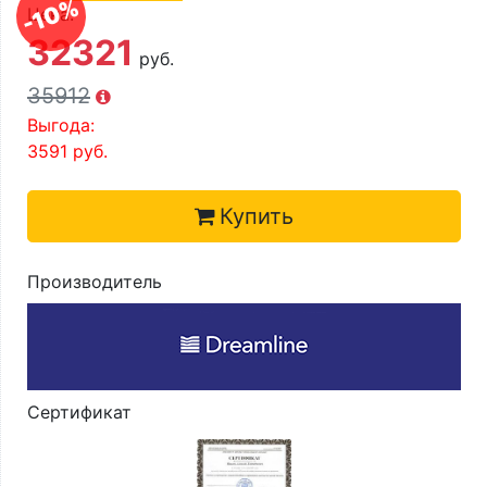
-10%
О компании
Цена:
32321
Контакты
руб.
35912
Доставка по городу
Выгода:
3591
руб.
Купить
Производитель
Сертификат