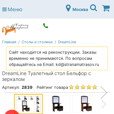
Страна матрасов
Меню
Москва
Open submenu (Матрасы)
Матрасы
Open submenu (Кровати)
Кровати
Open submenu (Аксессуары)
Аксессуары
Главная
Столы и столики
DreamLine
Open submenu (Диваны)
Диваны
Сайт находится на реконструкции. Заказы
Open submenu (Постельное белье)
Постельное белье
временно не принимаются. По вопросам
Open submenu (Мебель)
обращайтесь на Email: kd@stranamatrasov.ru
Мебель
DreamLine Туалетный стол Бельфор с
Open submenu (Основания)
Основания
зеркалом
Open submenu (Детские матрасы)
Детские матрасы
Артикул:
2839
Рейтинг товара
Open submenu (Детские кровати)
Детские кровати
Open submenu (Шкафы)
Шкафы