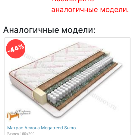
О компании
аналогичные модели.
Контакты
Аналогичные модели:
Доставка по городу
-44%
Матрас Аскона Megatrend Sumo
Размер 160х200