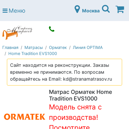
Страна матрасов
Меню
Москва
Open submenu (Матрасы)
Матрасы
Open submenu (Кровати)
Кровати
Open submenu (Аксессуары)
Аксессуары
Главная
Матрасы
Орматек
Линия OPTIMA
Open submenu (Диваны)
Диваны
Home Tradition EVS1000
Open submenu (Постельное белье)
Постельное белье
Сайт находится на реконструкции. Заказы
Open submenu (Мебель)
временно не принимаются. По вопросам
Мебель
обращайтесь на Email: kd@stranamatrasov.ru
Open submenu (Основания)
Основания
Матрас Орматек Home
Open submenu (Детские матрасы)
Детские матрасы
Tradition EVS1000
Модель снята с
Open submenu (Детские кровати)
Детские кровати
производства!
Open submenu (Шкафы)
Шкафы
Посмотрите