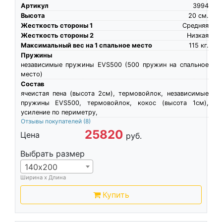
Артикул
3994
Высота
20
см.
Жесткость стороны 1
Средняя
Жесткость стороны 2
Низкая
Максимальный вес на 1 спальное место
115
кг.
Пружины
независимые пружины EVS500 (500 пружин на спальное
место)
Состав
ячеистая пена (высота 2см), термовойлок, независимые
пружины EVS500, термовойлок, кокос (высота 1см),
усиление по периметру,
Отзывы покупателей
(8)
25820
Цена
руб.
Выбрать размер
140х200
Ширина х Длина
Купить