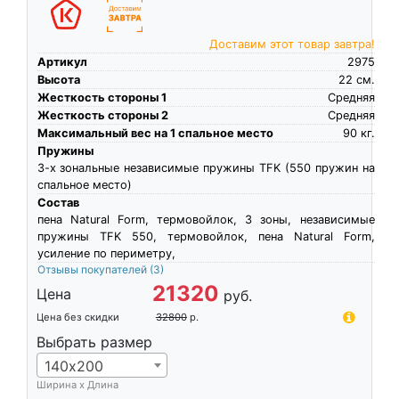
Доставим этот товар завтра!
Артикул
2975
Высота
22
см.
Жесткость стороны 1
Средняя
Жесткость стороны 2
Средняя
Максимальный вес на 1 спальное место
90
кг.
Пружины
3-х зональные независимые пружины TFK (550 пружин на
спальное место)
Состав
пена Natural Form, термовойлок, 3 зоны, независимые
пружины TFK 550, термовойлок, пена Natural Form,
усиление по периметру,
Отзывы покупателей
(3)
21320
Цена
руб.
Цена без скидки
32800
р.
Выбрать размер
140х200
Ширина х Длина