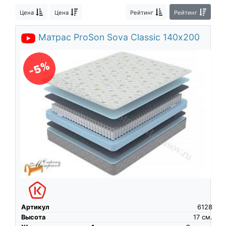
О компании
Цена
Цена
Рейтинг
Рейтинг
Контакты
Матрас ProSon Sova Classic 140х200
Доставка по городу
-5%
Артикул
6128
Высота
17
см.