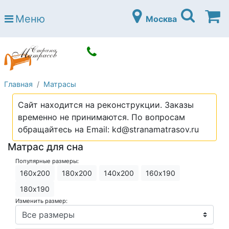
Страна матрасов
Меню
Москва
Open submenu (Матрасы)
Матрасы
Open submenu (Кровати)
Кровати
Open submenu (Аксессуары)
Аксессуары
Главная
Матрасы
Open submenu (Диваны)
Диваны
Сайт находится на реконструкции. Заказы
Open submenu (Постельное белье)
Постельное белье
временно не принимаются. По вопросам
Open submenu (Мебель)
обращайтесь на Email: kd@stranamatrasov.ru
Мебель
Матрас для сна
Open submenu (Основания)
Основания
Популярные размеры:
Open submenu (Детские матрасы)
Детские матрасы
160х200
180х200
140х200
160х190
Open submenu (Детские кровати)
180х190
Детские кровати
Изменить размер:
Open submenu (Шкафы)
Шкафы