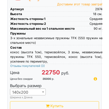
Доставим этот товар завтра!
Артикул
2974
Высота
18
см.
Жесткость стороны 1
Средняя
Жесткость стороны 2
Средняя
Максимальный вес на 1 спальное место
90
кг.
Пружины
3-х зональные независимые пружины TFK (550 пружин на
спальное место)
Состав
кокос (высота 1см), термовойлок, 3 зоны, независимые
пружины TFK 550, термовойлок, кокос (высота 1см),
усиление по периметру,
Отзывы покупателей
(3)
22750
Цена
руб.
Цена без скидки
35000
р.
Выбрать размер
140х200
Ширина х Длина
Купить