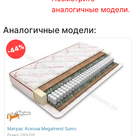
О компании
аналогичные модели.
Контакты
Аналогичные модели:
Доставка по городу
-44%
Матрас Аскона Megatrend Sumo
Размер 160х200