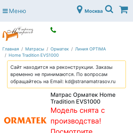
Страна матрасов
Меню
Москва
Open submenu (Матрасы)
Матрасы
Open submenu (Кровати)
Кровати
Open submenu (Аксессуары)
Аксессуары
Главная
Матрасы
Орматек
Линия OPTIMA
Open submenu (Диваны)
Диваны
Home Tradition EVS1000
Open submenu (Постельное белье)
Постельное белье
Сайт находится на реконструкции. Заказы
Open submenu (Мебель)
временно не принимаются. По вопросам
Мебель
обращайтесь на Email: kd@stranamatrasov.ru
Open submenu (Основания)
Основания
Матрас Орматек Home
Open submenu (Детские матрасы)
Детские матрасы
Tradition EVS1000
Модель снята с
Open submenu (Детские кровати)
Детские кровати
производства!
Open submenu (Шкафы)
Шкафы
Посмотрите