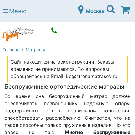
Страна матрасов
Меню
Москва
Open submenu (Матрасы)
Матрасы
Open submenu (Кровати)
Кровати
Open submenu (Аксессуары)
Аксессуары
Главная
Матрасы
Open submenu (Диваны)
Диваны
Сайт находится на реконструкции. Заказы
Open submenu (Постельное белье)
Постельное белье
временно не принимаются. По вопросам
Open submenu (Мебель)
обращайтесь на Email: kd@stranamatrasov.ru
Мебель
Беспружинные ортопедические матрасы
Open submenu (Основания)
Основания
Во время сна беспружинный матрас должен
Open submenu (Детские матрасы)
Детские матрасы
обеспечивать позвоночнику надежную опору,
поддерживать его в правильном положении,
Open submenu (Детские кровати)
Детские кровати
способствовать расслаблению. Считается, что на
Open submenu (Шкафы)
такое способны только пружинные изделия. Но это
Шкафы
вовсе не так.
Многие беспружинные