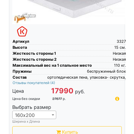
Артикул
3327
Высота
15
см.
Жесткость стороны 1
Низкая
Жесткость стороны 2
Низкая
Максимальный вес на 1 спальное место
110
кг.
Пружины
беспружинный блок
Состав
ортопедическая пена, упаковка- скрутка,
Отзывы покупателей
(4)
17990
Цена
руб.
Цена без скидки
27677
р.
Выбрать размер
160х200
Ширина х Длина
Купить