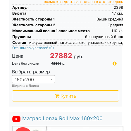
возможна доставка товара в этот же день
Артикул
2398
Высота
17
см.
Жесткость стороны 1
Выше средней
Жесткость стороны 2
Средняя
Максимальный вес на 1 спальное место
110
кг.
Пружины
беспружинный блок
Состав
искусственный латекс, латекс, упаковка- скрутка,
Отзывы покупателей
(0)
27882
Цена
руб.
Цена без скидки
42896
р.
Выбрать размер
160х200
Ширина х Длина
Купить
Матрас Lonax Roll Max 160х200