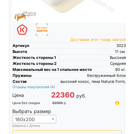
Доставим этот товар завтра!
Артикул
3023
Высота
11
см.
Жесткость стороны 1
Высокая
Жесткость стороны 2
Средняя
Максимальный вес на 1 спальное место
90
кг.
Пружины
беспружинный блок
Состав
высокий кокос, пена Natural Form,
Отзывы покупателей
(4)
22360
Цена
руб.
Цена без скидки
52000
р.
Выбрать размер
160х200
Ширина х Длина