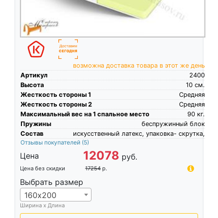
возможна доставка товара в этот же день
Артикул
2400
Высота
10
см.
Жесткость стороны 1
Средняя
Жесткость стороны 2
Средняя
Максимальный вес на 1 спальное место
90
кг.
Пружины
беспружинный блок
Состав
искусственный латекс, упаковка- скрутка,
Отзывы покупателей
(5)
12078
Цена
руб.
Цена без скидки
17254
р.
Выбрать размер
160х200
Ширина х Длина