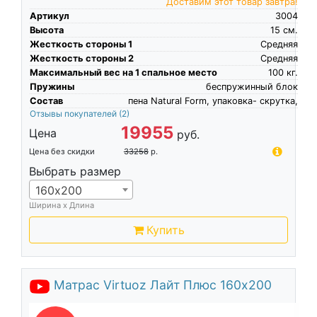
Доставим этот товар завтра!
Артикул
3004
Высота
15
см.
Жесткость стороны 1
Средняя
Жесткость стороны 2
Средняя
Максимальный вес на 1 спальное место
100
кг.
Пружины
беспружинный блок
Состав
пена Natural Form, упаковка- скрутка,
Отзывы покупателей
(2)
19955
Цена
руб.
Цена без скидки
33258
р.
Выбрать размер
160х200
Ширина х Длина
Купить
Матрас Virtuoz Лайт Плюс 160х200