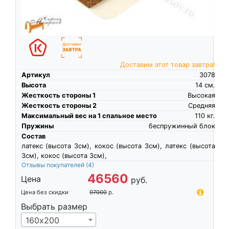
Доставим этот товар завтра!
Артикул
3078
Высота
14
см.
Жесткость стороны 1
Высокая
Жесткость стороны 2
Средняя
Максимальный вес на 1 спальное место
110
кг.
Пружины
беспружинный блок
Состав
латекс (высота 3см), кокос (высота 3см), латекс (высота
3см), кокос (высота 3см),
Отзывы покупателей
(4)
46560
Цена
руб.
Цена без скидки
97000
р.
Выбрать размер
160х200