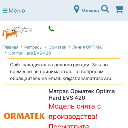
Страна матрасов
Меню
Москва
Open submenu (Матрасы)
Матрасы
Open submenu (Кровати)
Кровати
Open submenu (Аксессуары)
Аксессуары
Главная
Матрасы
Орматек
Линия OPTIMA
Open submenu (Диваны)
Диваны
Optima Hard EVS 420
Open submenu (Постельное белье)
Постельное белье
Сайт находится на реконструкции. Заказы
Open submenu (Мебель)
временно не принимаются. По вопросам
Мебель
обращайтесь на Email: kd@stranamatrasov.ru
Open submenu (Основания)
Основания
Матрас Орматек Optima
Open submenu (Детские матрасы)
Детские матрасы
Hard EVS 420
Модель снята с
Open submenu (Детские кровати)
Детские кровати
производства!
Open submenu (Шкафы)
Шкафы
Посмотрите