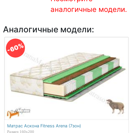
О компании
аналогичные модели.
Контакты
Аналогичные модели:
Доставка по городу
-60%
Матрас Аскона Fitness Arena (7зон)
Размер 160х200