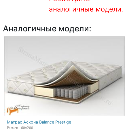
О компании
аналогичные модели.
Контакты
Аналогичные модели:
Доставка по городу
Матрас Аскона Balance Prestige
Размер 160х200