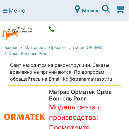
Страна матрасов
Меню
Москва
Open submenu (Матрасы)
Матрасы
Open submenu (Кровати)
Кровати
Open submenu (Аксессуары)
Аксессуары
Главная
Матрасы
Орматек
Линия OPTIMA
Open submenu (Диваны)
Диваны
Орма Боннель Ролл
Open submenu (Постельное белье)
Постельное белье
Сайт находится на реконструкции. Заказы
Open submenu (Мебель)
временно не принимаются. По вопросам
Мебель
обращайтесь на Email: kd@stranamatrasov.ru
Open submenu (Основания)
Основания
Матрас Орматек Орма
Open submenu (Детские матрасы)
Детские матрасы
Боннель Ролл
Модель снята с
Open submenu (Детские кровати)
Детские кровати
производства!
Open submenu (Шкафы)
Шкафы
Посмотрите