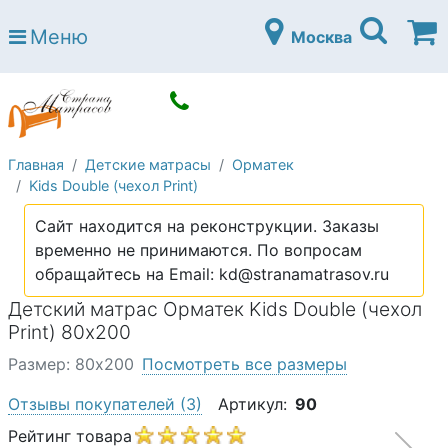
Страна матрасов
Меню
Москва
Open submenu (Матрасы)
Матрасы
Open submenu (Кровати)
Кровати
Open submenu (Аксессуары)
Аксессуары
Главная
Детские матрасы
Орматек
Open submenu (Диваны)
Диваны
Kids Double (чехол Print)
Open submenu (Постельное белье)
Постельное белье
Сайт находится на реконструкции. Заказы
Open submenu (Мебель)
временно не принимаются. По вопросам
Мебель
обращайтесь на Email: kd@stranamatrasov.ru
Open submenu (Основания)
Основания
Детский матрас Орматек Kids Double (чехол
Open submenu (Детские матрасы)
Print) 80х200
Детские матрасы
Размер: 80х200
Посмотреть все размеры
Open submenu (Детские кровати)
Детские кровати
Отзывы покупателей
(3)
Артикул:
90
Open submenu (Шкафы)
Шкафы
Рейтинг товара