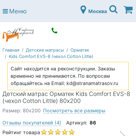
Страна матрасов
Меню
Москва
Open submenu (Матрасы)
Матрасы
Open submenu (Кровати)
Кровати
Open submenu (Аксессуары)
Аксессуары
Главная
Детские матрасы
Орматек
Open submenu (Диваны)
Диваны
Kids Comfort EVS-8 (чехол Cotton Little)
Open submenu (Постельное белье)
Постельное белье
Сайт находится на реконструкции. Заказы
Open submenu (Мебель)
временно не принимаются. По вопросам
Мебель
обращайтесь на Email: kd@stranamatrasov.ru
Open submenu (Основания)
Основания
Детский матрас Орматек Kids Comfort EVS-8
Open submenu (Детские матрасы)
(чехол Cotton Little) 80х200
Детские матрасы
Размер: 80х200
Посмотреть все размеры
Open submenu (Детские кровати)
Детские кровати
Отзывы покупателей
(4)
Артикул:
86
Open submenu (Шкафы)
Шкафы
Рейтинг товара