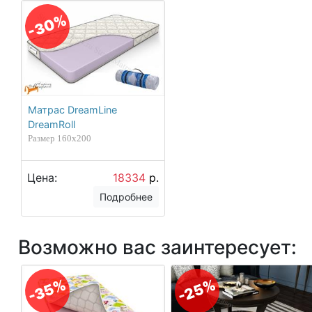
-30%
Матрас DreamLine
DreamRoll
Размер 160х200
Цена:
18334
р.
Подробнее
Возможно вас заинтересует:
-35%
-25%