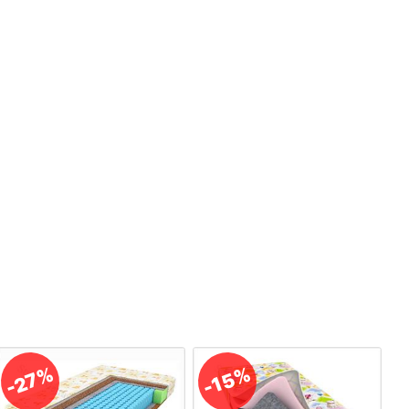
-27%
-15%