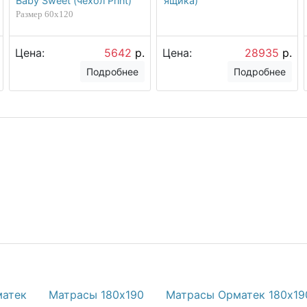
Baby Sweet (чехол Print)
ящика)
Размер 60х120
Цена:
5642
р.
Цена:
28935
р.
Подробнее
Подробнее
матек
Матрасы 180х190
Матрасы Орматек 180х19