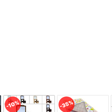
-35%
-10%