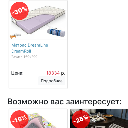
-30%
Матрас DreamLine
DreamRoll
Размер 160х200
Цена:
18334
р.
Подробнее
Возможно вас заинтересует:
-25%
-15%