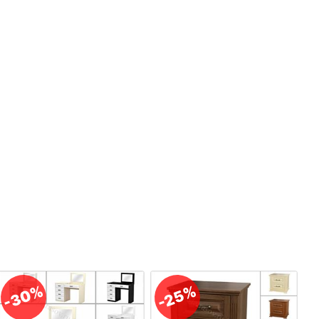
-30%
-25%