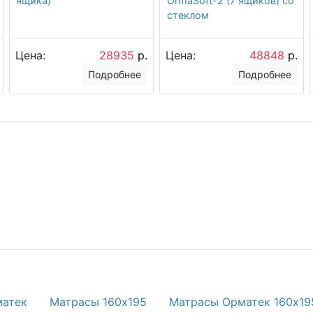
ящика)
OrmaSoft-2 (7 ящиков) со
стеклом
Цена:
28935
р.
Цена:
48848
р.
Подробнее
Подробнее
матек
Матрасы 160х195
Матрасы Орматек 160х19