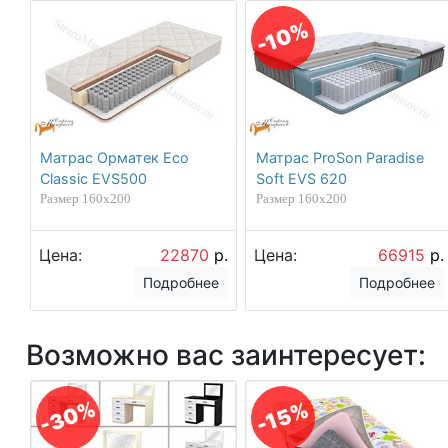
-10%
Матрас Орматек Eco
Матрас ProSon Paradise
Classic EVS500
Soft EVS 620
Размер 160х200
Размер 160х200
Цена:
22870
р.
Цена:
66915
р.
Подробнее
Подробнее
Возможно вас заинтересует:
-30%
-15%