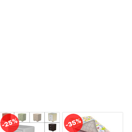
-35%
-25%