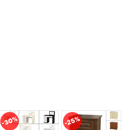
-30%
-25%