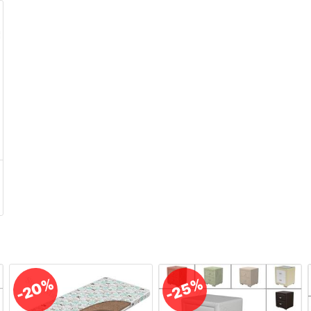
-20%
-25%