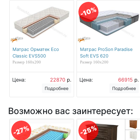
-10%
Матрас Орматек Eco
Матрас ProSon Paradise
Classic EVS500
Soft EVS 620
Размер 160х200
Размер 160х200
Цена:
22870
р.
Цена:
66915
р.
Подробнее
Подробнее
Возможно вас заинтересует:
-25%
-27%