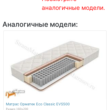
О компании
аналогичные модели.
Контакты
Аналогичные модели:
Доставка по городу
Матрас Орматек Eco Classic EVS500
Размер 160х200