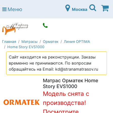
Страна матрасов
Меню
Москва
Open submenu (Матрасы)
Матрасы
Open submenu (Кровати)
Кровати
Open submenu (Аксессуары)
Аксессуары
Главная
Матрасы
Орматек
Линия OPTIMA
Open submenu (Диваны)
Диваны
Home Story EVS1000
Open submenu (Постельное белье)
Постельное белье
Сайт находится на реконструкции. Заказы
Open submenu (Мебель)
временно не принимаются. По вопросам
Мебель
обращайтесь на Email: kd@stranamatrasov.ru
Open submenu (Основания)
Основания
Матрас Орматек Home
Open submenu (Детские матрасы)
Детские матрасы
Story EVS1000
Модель снята с
Open submenu (Детские кровати)
Детские кровати
производства!
Open submenu (Шкафы)
Шкафы
Посмотрите