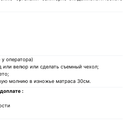
 у оператора)
 или велюр или сделать съемный чехол;
ето;
овую молнию в изножье матраса 30см.
доплате :
ости