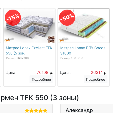
-50%
-15%
Матрас Lonax Exellent TFK
Матрас Lonax ППУ Cocos
550 (5 зон)
S1000
Размер 160х200
Размер 160х200
Цена:
70108
р.
Цена:
26314
р.
Подробнее
Подробнее
рмен TFK 550 (3 зоны)
Александр