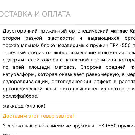
ОСТАВКА И ОПЛАТА
Двусторонний пружинный ортопедический
матрас К
сторон разной жесткости и выдающихся ортоп
трехзональном блоке независимых пружин TFK (550 п
точечный отклик на любое изменение положения тела
содержит слой кокоса с латексной пропиткой, котор
по всей площади матраса. Сторона средней же
натуралформ, которая оказывает равномерную, в ме
оздоравливающий, ортопедический эффект и рассла
ортопедической пены. Чехол выполнен из плотного 
холлофайбере.
жаккард (хлопок)
Доставим этот товар завтра!
3-х зональные независимые пружины TFK (550 пружин