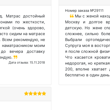
Номер заказа №29111
д. Матрас достойный
Мы с женой наход
онами по жесткости,
Москву и долгое вр
гкой (очень здорово,
детскую. Но жене сп
часто сидим на матрасе
сложнее, сильно бол
. Всем рекомендую, не
Выбрали ортопедиче
м наматрасником моим
Супруга моя в восторг
 до вечера доставку
я после сложной физи
мендую.
Что касается кроват
Дата отзыва: 15.11.2018
недорогая, но крепкая
200, вполне хватает
бесплатно в один ден