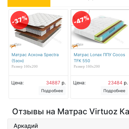
-47%
-37%
Матрас Аскона Spectra
Матрас Lonax ППУ Cocos
(5зон)
TFK 550
Размер 160х200
Размер 160х200
Цена:
34887
р.
Цена:
23484
р.
Подробнее
Подробнее
Отзывы на Матрас Virtuoz Ка
Аркадий