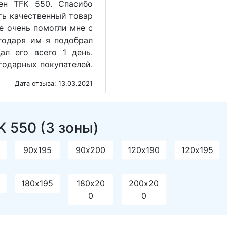
ен TFK 550. Спасибо
ть качественный товар
е очень помогли мне с
годаря им я подобрал
л его всего 1 день.
годарных покупателей.
Дата отзыва: 13.03.2021
 550 (3 зоны)
90х195
90х200
120х190
120х195
0
180х195
180х20
200х20
0
0