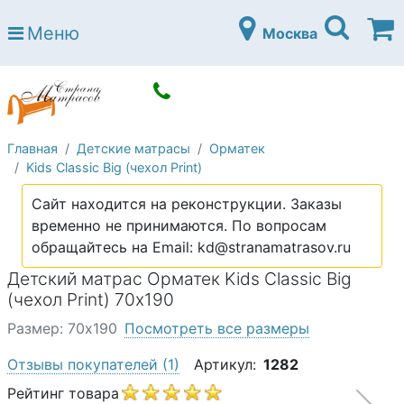
Страна матрасов
Меню
Москва
Open submenu (Матрасы)
Матрасы
Open submenu (Кровати)
Кровати
Open submenu (Аксессуары)
Аксессуары
Главная
Детские матрасы
Орматек
Open submenu (Диваны)
Диваны
Kids Classic Big (чехол Print)
Open submenu (Постельное белье)
Постельное белье
Сайт находится на реконструкции. Заказы
Open submenu (Мебель)
временно не принимаются. По вопросам
Мебель
обращайтесь на Email: kd@stranamatrasov.ru
Open submenu (Основания)
Основания
Детский матрас Орматек Kids Classic Big
Open submenu (Детские матрасы)
(чехол Print) 70х190
Детские матрасы
Размер: 70х190
Посмотреть все размеры
Open submenu (Детские кровати)
Детские кровати
Отзывы покупателей
(1)
Артикул:
1282
Open submenu (Шкафы)
Шкафы
Рейтинг товара