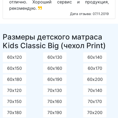
отлично. Хороший сервис и продукция,
рекомендую.
Дата отзыва: 07.11.2019
Размеры детского матраса
Kids Classic Big (чехол Print)
60х120
60х130
60х140
60х150
60х160
60х170
60х180
60х190
60х200
70х120
70х130
70х140
70х150
70х160
70х170
70х180
70х190
70х200