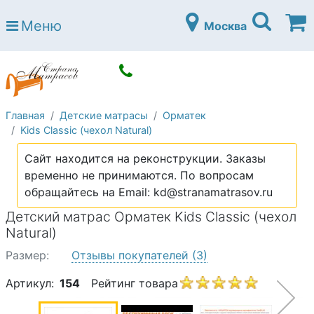
Страна матрасов
Меню
Москва
Open submenu (Матрасы)
Матрасы
Open submenu (Кровати)
Кровати
Open submenu (Аксессуары)
Аксессуары
Главная
Детские матрасы
Орматек
Open submenu (Диваны)
Диваны
Kids Classic (чехол Natural)
Open submenu (Постельное белье)
Постельное белье
Сайт находится на реконструкции. Заказы
Open submenu (Мебель)
временно не принимаются. По вопросам
Мебель
обращайтесь на Email: kd@stranamatrasov.ru
Open submenu (Основания)
Основания
Детский матрас Орматек Kids Classic (чехол
Open submenu (Детские матрасы)
Natural)
Детские матрасы
Размер:
Отзывы покупателей
(3)
Open submenu (Детские кровати)
Детские кровати
Артикул:
154
Рейтинг товара
Open submenu (Шкафы)
Шкафы