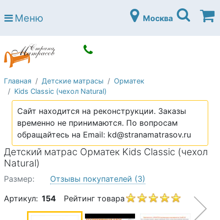
Страна матрасов
Меню
Москва
Open submenu (Матрасы)
Матрасы
Open submenu (Кровати)
Кровати
Open submenu (Аксессуары)
Аксессуары
Главная
Детские матрасы
Орматек
Open submenu (Диваны)
Диваны
Kids Classic (чехол Natural)
Open submenu (Постельное белье)
Постельное белье
Сайт находится на реконструкции. Заказы
Open submenu (Мебель)
временно не принимаются. По вопросам
Мебель
обращайтесь на Email: kd@stranamatrasov.ru
Open submenu (Основания)
Основания
Детский матрас Орматек Kids Classic (чехол
Open submenu (Детские матрасы)
Natural)
Детские матрасы
Размер:
Отзывы покупателей
(3)
Open submenu (Детские кровати)
Детские кровати
Артикул:
154
Рейтинг товара
Open submenu (Шкафы)
Шкафы