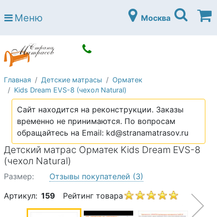
Страна матрасов
Меню
Москва
Open submenu (Матрасы)
Матрасы
Open submenu (Кровати)
Кровати
Open submenu (Аксессуары)
Аксессуары
Главная
Детские матрасы
Орматек
Open submenu (Диваны)
Диваны
Kids Dream EVS-8 (чехол Natural)
Open submenu (Постельное белье)
Постельное белье
Сайт находится на реконструкции. Заказы
Open submenu (Мебель)
временно не принимаются. По вопросам
Мебель
обращайтесь на Email: kd@stranamatrasov.ru
Open submenu (Основания)
Основания
Детский матрас Орматек Kids Dream EVS-8
Open submenu (Детские матрасы)
(чехол Natural)
Детские матрасы
Размер:
Отзывы покупателей
(3)
Open submenu (Детские кровати)
Детские кровати
Артикул:
159
Рейтинг товара
Open submenu (Шкафы)
Шкафы