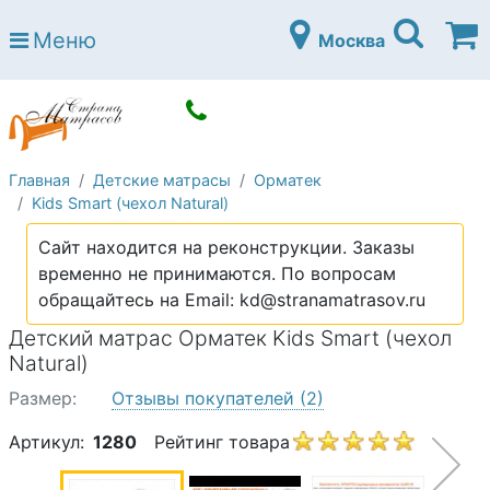
Страна матрасов
Меню
Москва
Open submenu (Матрасы)
Матрасы
Open submenu (Кровати)
Кровати
Open submenu (Аксессуары)
Аксессуары
Главная
Детские матрасы
Орматек
Open submenu (Диваны)
Диваны
Kids Smart (чехол Natural)
Open submenu (Постельное белье)
Постельное белье
Сайт находится на реконструкции. Заказы
Open submenu (Мебель)
временно не принимаются. По вопросам
Мебель
обращайтесь на Email: kd@stranamatrasov.ru
Open submenu (Основания)
Основания
Детский матрас Орматек Kids Smart (чехол
Open submenu (Детские матрасы)
Natural)
Детские матрасы
Размер:
Отзывы покупателей
(2)
Open submenu (Детские кровати)
Детские кровати
Артикул:
1280
Рейтинг товара
Open submenu (Шкафы)
Шкафы