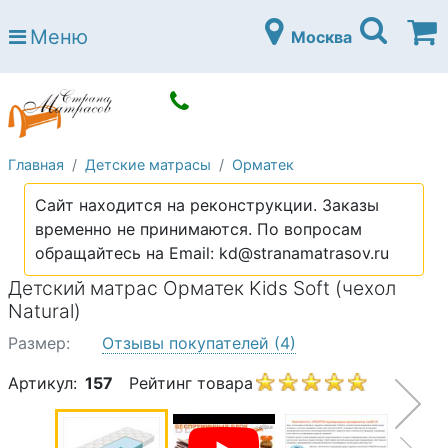
Страна матрасов
Меню
Москва
Open submenu (Матрасы)
Матрасы
Open submenu (Кровати)
Кровати
Open submenu (Аксессуары)
Аксессуары
Главная
Детские матрасы
Орматек
Open submenu (Диваны)
Диваны
Сайт находится на реконструкции. Заказы
Open submenu (Постельное белье)
Постельное белье
временно не принимаются. По вопросам
Open submenu (Мебель)
обращайтесь на Email: kd@stranamatrasov.ru
Мебель
Детский матрас Орматек Kids Soft (чехол
Open submenu (Основания)
Основания
Natural)
Open submenu (Детские матрасы)
Детские матрасы
Размер:
Отзывы покупателей
(4)
Open submenu (Детские кровати)
Детские кровати
Артикул:
157
Рейтинг товара
Open submenu (Шкафы)
Шкафы