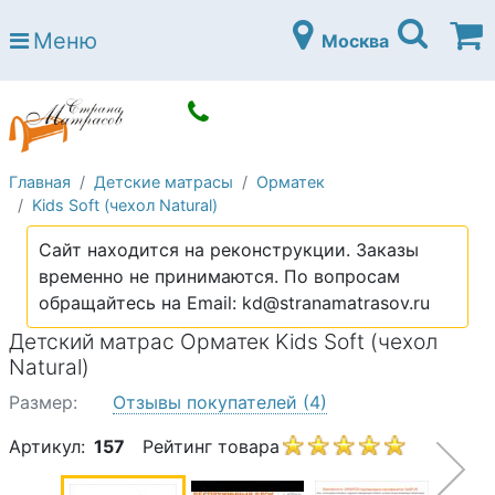
Страна матрасов
Меню
Москва
Open submenu (Матрасы)
Матрасы
Open submenu (Кровати)
Кровати
Open submenu (Аксессуары)
Аксессуары
Главная
Детские матрасы
Орматек
Open submenu (Диваны)
Диваны
Kids Soft (чехол Natural)
Open submenu (Постельное белье)
Постельное белье
Сайт находится на реконструкции. Заказы
Open submenu (Мебель)
временно не принимаются. По вопросам
Мебель
обращайтесь на Email: kd@stranamatrasov.ru
Open submenu (Основания)
Основания
Детский матрас Орматек Kids Soft (чехол
Open submenu (Детские матрасы)
Natural)
Детские матрасы
Размер:
Отзывы покупателей
(4)
Open submenu (Детские кровати)
Детские кровати
Артикул:
157
Рейтинг товара
Open submenu (Шкафы)
Шкафы