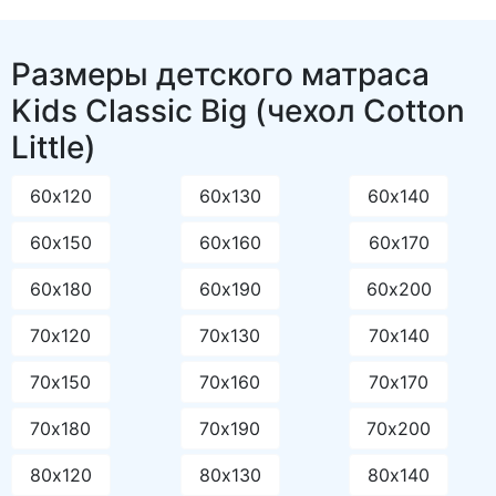
Размеры детского матраса
Kids Classic Big (чехол Cotton
Little)
60х120
60х130
60х140
60х150
60х160
60х170
60х180
60х190
60х200
70х120
70х130
70х140
70х150
70х160
70х170
70х180
70х190
70х200
80х120
80х130
80х140