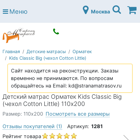
Страна матрасов
Меню
Москва
Open submenu (Матрасы)
Матрасы
Open submenu (Кровати)
Кровати
Open submenu (Аксессуары)
Аксессуары
Главная
Детские матрасы
Орматек
Open submenu (Диваны)
Диваны
Kids Classic Big (чехол Cotton Little)
Open submenu (Постельное белье)
Постельное белье
Сайт находится на реконструкции. Заказы
Open submenu (Мебель)
временно не принимаются. По вопросам
Мебель
обращайтесь на Email: kd@stranamatrasov.ru
Open submenu (Основания)
Основания
Детский матрас Орматек Kids Classic Big
Open submenu (Детские матрасы)
(чехол Cotton Little) 110х200
Детские матрасы
Размер: 110х200
Посмотреть все размеры
Open submenu (Детские кровати)
Детские кровати
Отзывы покупателей
(1)
Артикул:
1281
Open submenu (Шкафы)
Шкафы
Рейтинг товара