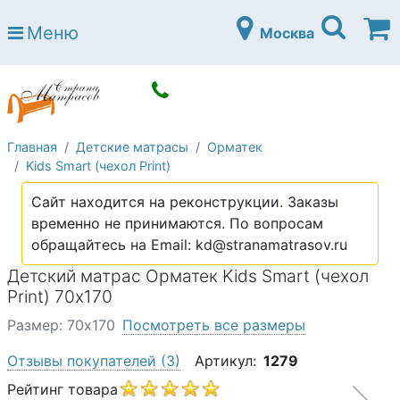
Страна матрасов
Меню
Москва
Open submenu (Матрасы)
Матрасы
Open submenu (Кровати)
Кровати
Open submenu (Аксессуары)
Аксессуары
Главная
Детские матрасы
Орматек
Open submenu (Диваны)
Диваны
Kids Smart (чехол Print)
Open submenu (Постельное белье)
Постельное белье
Сайт находится на реконструкции. Заказы
Open submenu (Мебель)
временно не принимаются. По вопросам
Мебель
обращайтесь на Email: kd@stranamatrasov.ru
Open submenu (Основания)
Основания
Детский матрас Орматек Kids Smart (чехол
Open submenu (Детские матрасы)
Print) 70х170
Детские матрасы
Размер: 70х170
Посмотреть все размеры
Open submenu (Детские кровати)
Детские кровати
Отзывы покупателей
(3)
Артикул:
1279
Open submenu (Шкафы)
Шкафы
Рейтинг товара