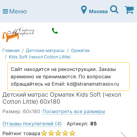
Страна матрасов
Меню
Москва
Open submenu (Матрасы)
Матрасы
Open submenu (Кровати)
Кровати
Open submenu (Аксессуары)
Аксессуары
Главная
Детские матрасы
Орматек
Open submenu (Диваны)
Диваны
Kids Soft (чехол Cotton Little)
Open submenu (Постельное белье)
Постельное белье
Сайт находится на реконструкции. Заказы
Open submenu (Мебель)
временно не принимаются. По вопросам
Мебель
обращайтесь на Email: kd@stranamatrasov.ru
Open submenu (Основания)
Основания
Детский матрас Орматек Kids Soft (чехол
Open submenu (Детские матрасы)
Cotton Little) 60х180
Детские матрасы
Размер: 60х180
Посмотреть все размеры
Open submenu (Детские кровати)
Детские кровати
Отзывы покупателей
(4)
Артикул:
85
Open submenu (Шкафы)
Шкафы
Рейтинг товара