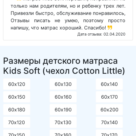
только нам родителям, но и ребенку трех лет.
Привезли быстро, обслуживание понравилось,
Отзывы писать не умею, поэтому просто
напишу, что матрас хороший. Спасибо!
Дата отзыва: 02.04.2020
Размеры детского матраса
Kids Soft (чехол Cotton Little)
60х120
60х130
60х140
60х150
60х160
60х170
60х180
60х190
60х200
70х120
70х130
70х140
70х150
70х160
70х170