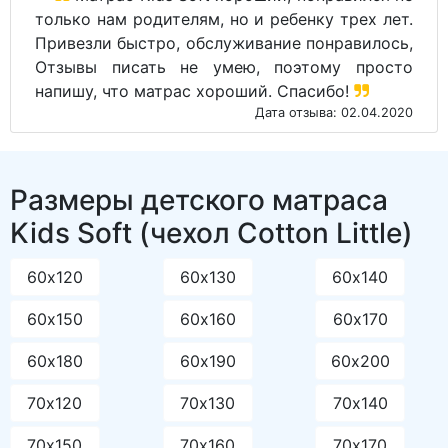
только нам родителям, но и ребенку трех лет.
Привезли быстро, обслуживание понравилось,
Отзывы писать не умею, поэтому просто
напишу, что матрас хороший. Спасибо!
Дата отзыва: 02.04.2020
Размеры детского матраса
Kids Soft (чехол Cotton Little)
60х120
60х130
60х140
60х150
60х160
60х170
60х180
60х190
60х200
70х120
70х130
70х140
70х150
70х160
70х170