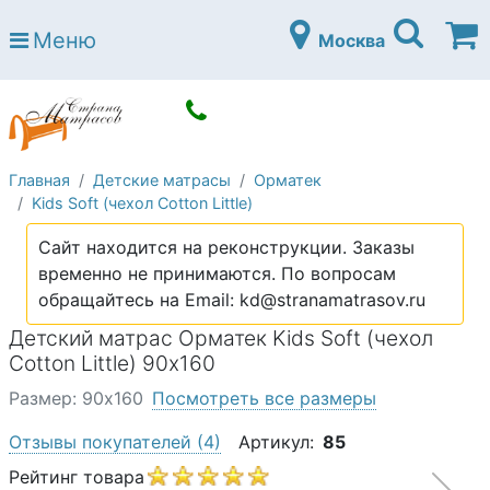
Страна матрасов
Меню
Москва
Open submenu (Матрасы)
Матрасы
Open submenu (Кровати)
Кровати
Open submenu (Аксессуары)
Аксессуары
Главная
Детские матрасы
Орматек
Open submenu (Диваны)
Диваны
Kids Soft (чехол Cotton Little)
Open submenu (Постельное белье)
Постельное белье
Сайт находится на реконструкции. Заказы
Open submenu (Мебель)
временно не принимаются. По вопросам
Мебель
обращайтесь на Email: kd@stranamatrasov.ru
Open submenu (Основания)
Основания
Детский матрас Орматек Kids Soft (чехол
Open submenu (Детские матрасы)
Cotton Little) 90х160
Детские матрасы
Размер: 90х160
Посмотреть все размеры
Open submenu (Детские кровати)
Детские кровати
Отзывы покупателей
(4)
Артикул:
85
Open submenu (Шкафы)
Шкафы
Рейтинг товара