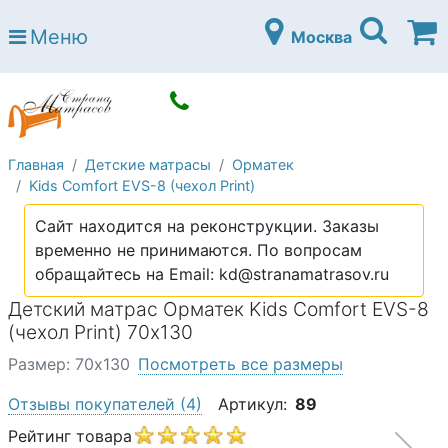
Страна матрасов
Меню
Москва
Open submenu (Матрасы)
Матрасы
Open submenu (Кровати)
Кровати
Open submenu (Аксессуары)
Аксессуары
Главная
Детские матрасы
Орматек
Open submenu (Диваны)
Диваны
Kids Comfort EVS-8 (чехол Print)
Open submenu (Постельное белье)
Постельное белье
Сайт находится на реконструкции. Заказы
Open submenu (Мебель)
временно не принимаются. По вопросам
Мебель
обращайтесь на Email: kd@stranamatrasov.ru
Open submenu (Основания)
Основания
Детский матрас Орматек Kids Comfort EVS-8
Open submenu (Детские матрасы)
(чехол Print) 70х130
Детские матрасы
Размер: 70х130
Посмотреть все размеры
Open submenu (Детские кровати)
Детские кровати
Отзывы покупателей
(4)
Артикул:
89
Open submenu (Шкафы)
Шкафы
Рейтинг товара