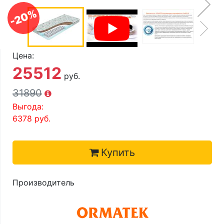
О компании
-20%
Контакты
Доставка по городу
Цена:
25512
руб.
31890
Выгода:
6378
руб.
Выбрать размер
120х200
Ширина х Длина
Купить
Производитель