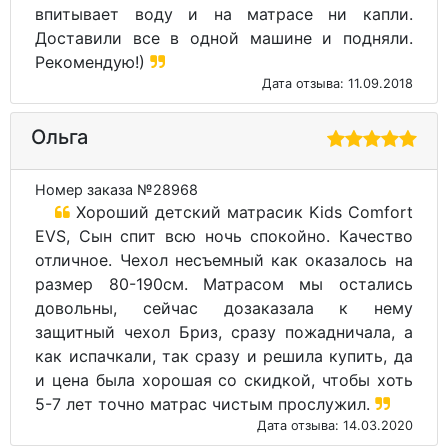
кроватке, на стороне что с кокосом. А главное
не пожалела что купили порекомендовавший
чехол от влаги для детей Kids, реально
впитывает воду и на матрасе ни капли.
Доставили все в одной машине и подняли.
Рекомендую!)
Дата отзыва: 11.09.2018
Ольга
Номер заказа №28968
Хороший детский матрасик Kids Comfort
EVS, Сын спит всю ночь спокойно. Качество
отличное. Чехол несъемный как оказалось на
размер 80-190см. Матрасом мы остались
довольны, сейчас дозаказала к нему
защитный чехол Бриз, сразу пожадничала, а
как испачкали, так сразу и решила купить, да