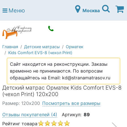
Страна матрасов
Меню
Москва
Open submenu (Матрасы)
Матрасы
Open submenu (Кровати)
Кровати
Open submenu (Аксессуары)
Аксессуары
Главная
Детские матрасы
Орматек
Open submenu (Диваны)
Диваны
Kids Comfort EVS-8 (чехол Print)
Open submenu (Постельное белье)
Постельное белье
Сайт находится на реконструкции. Заказы
Open submenu (Мебель)
временно не принимаются. По вопросам
Мебель
обращайтесь на Email: kd@stranamatrasov.ru
Open submenu (Основания)
Основания
Детский матрас Орматек Kids Comfort EVS-8
Open submenu (Детские матрасы)
(чехол Print) 120х200
Детские матрасы
Размер: 120х200
Посмотреть все размеры
Open submenu (Детские кровати)
Детские кровати
Отзывы покупателей
(4)
Артикул:
89
Open submenu (Шкафы)
Шкафы
Рейтинг товара