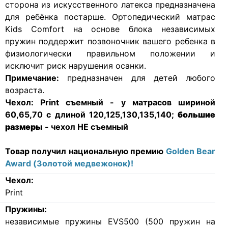
жесткостью сторон вырастет вместе со своим
хозяином. Жесткая сторона матраса из кокосовой
койры идеально подойдет малышу, а мягкая
сторона из искусственного латекса предназначена
для ребёнка постарше. Ортопедический матрас
Kids Сomfort на основе блока независимых
пружин поддержит позвоночник вашего ребенка в
физиологически правильном положении и
исключит риск нарушения осанки.
Примечание:
предназначен для детей любого
возраста.
Чехол:
Print съемный - у матрасов шириной
60,65,70 с длиной 120,125,130,135,140;
большие
размеры
- чехол НЕ съемный
Товар получил национальную премию
Golden Bear
Award (Золотой медвежонок)!
Чехол:
Print