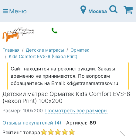
Страна матрасов
Меню
Москва
Open submenu (Матрасы)
Матрасы
Open submenu (Кровати)
Кровати
Open submenu (Аксессуары)
Аксессуары
Главная
Детские матрасы
Орматек
Open submenu (Диваны)
Диваны
Kids Comfort EVS-8 (чехол Print)
Open submenu (Постельное белье)
Постельное белье
Сайт находится на реконструкции. Заказы
Open submenu (Мебель)
временно не принимаются. По вопросам
Мебель
обращайтесь на Email: kd@stranamatrasov.ru
Open submenu (Основания)
Основания
Детский матрас Орматек Kids Comfort EVS-8
Open submenu (Детские матрасы)
(чехол Print) 100х200
Детские матрасы
Размер: 100х200
Посмотреть все размеры
Open submenu (Детские кровати)
Детские кровати
Отзывы покупателей
(4)
Артикул:
89
Open submenu (Шкафы)
Шкафы
Рейтинг товара