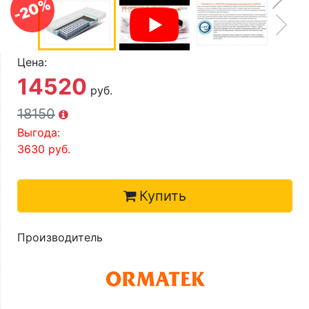
-20%
О компании
Контакты
Цена:
Доставка по городу
14520
руб.
18150
Выгода:
3630
руб.
Купить
Производитель