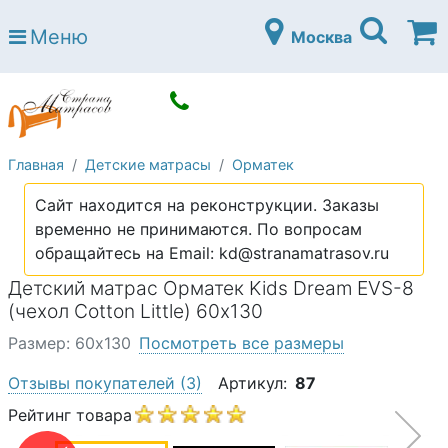
Страна матрасов
Меню
Москва
Open submenu (Матрасы)
Матрасы
Open submenu (Кровати)
Кровати
Open submenu (Аксессуары)
Аксессуары
Главная
Детские матрасы
Орматек
Open submenu (Диваны)
Диваны
Сайт находится на реконструкции. Заказы
Open submenu (Постельное белье)
Постельное белье
временно не принимаются. По вопросам
Open submenu (Мебель)
обращайтесь на Email: kd@stranamatrasov.ru
Мебель
Детский матрас Орматек Kids Dream EVS-8
Open submenu (Основания)
Основания
(чехол Cotton Little) 60х130
Open submenu (Детские матрасы)
Детские матрасы
Размер: 60х130
Посмотреть все размеры
Open submenu (Детские кровати)
Детские кровати
Отзывы покупателей
(3)
Артикул:
87
Open submenu (Шкафы)
Рейтинг товара
Шкафы