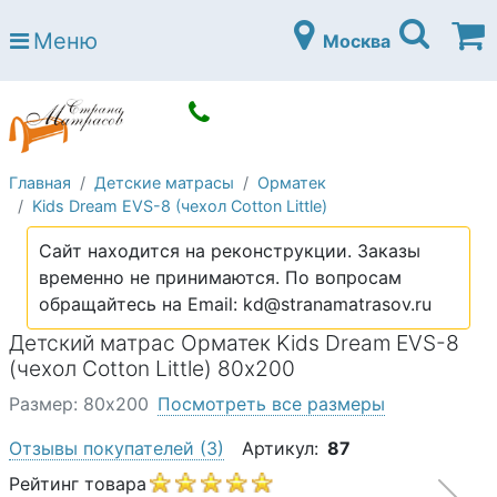
Страна матрасов
Меню
Москва
Open submenu (Матрасы)
Матрасы
Open submenu (Кровати)
Кровати
Open submenu (Аксессуары)
Аксессуары
Главная
Детские матрасы
Орматек
Open submenu (Диваны)
Диваны
Kids Dream EVS-8 (чехол Cotton Little)
Open submenu (Постельное белье)
Постельное белье
Сайт находится на реконструкции. Заказы
Open submenu (Мебель)
временно не принимаются. По вопросам
Мебель
обращайтесь на Email: kd@stranamatrasov.ru
Open submenu (Основания)
Основания
Детский матрас Орматек Kids Dream EVS-8
Open submenu (Детские матрасы)
(чехол Cotton Little) 80х200
Детские матрасы
Размер: 80х200
Посмотреть все размеры
Open submenu (Детские кровати)
Детские кровати
Отзывы покупателей
(3)
Артикул:
87
Open submenu (Шкафы)
Шкафы
Рейтинг товара