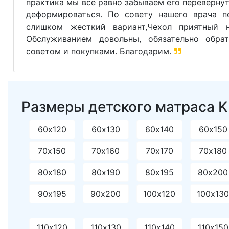
практика мы все равно забываем его перевернут
деформироваться. По совету нашего врача п
слишком жесткий вариант,Чехол приятный н
Обслуживанием довольны, обязательно обр
советом и покупками. Благодарим.
Размеры детского матраса Kid
60х120
60х130
60х140
60х150
70х150
70х160
70х170
70х180
80х180
80х190
80х195
80х200
90х195
90х200
100х120
100х13
110х120
110х130
110х140
110х150