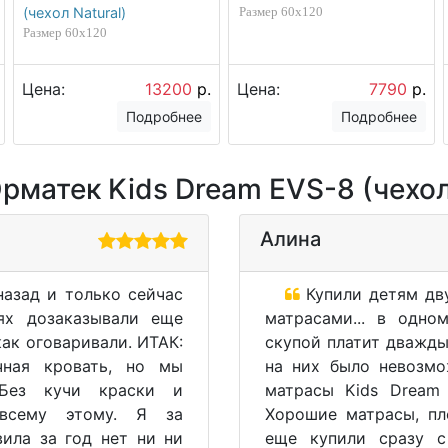
(чехол Natural)
Размер 60х120
Размер 60х120
Цена:
13200
р.
Цена:
7790
р.
Подробнее
Подробнее
матек Kids Dream EVS-8 (чехол C
Алина
азад и только сейчас
Купили детям дву
ях дозаказывали еще
матрасами... в одно
как оговаривали. ИТАК:
скупой платит дважды
чная кровать, но мы
на них было невозмо
 Без кучи краски и
матрасы Kids Dream
 всему этому. Я за
Хорошие матрасы, пл
вила за год нет ни ни
еще купили сразу с