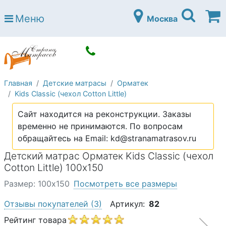
Страна матрасов
Меню
Москва
Open submenu (Матрасы)
Матрасы
Open submenu (Кровати)
Кровати
Open submenu (Аксессуары)
Аксессуары
Главная
Детские матрасы
Орматек
Open submenu (Диваны)
Диваны
Kids Classic (чехол Cotton Little)
Open submenu (Постельное белье)
Постельное белье
Сайт находится на реконструкции. Заказы
Open submenu (Мебель)
временно не принимаются. По вопросам
Мебель
обращайтесь на Email: kd@stranamatrasov.ru
Open submenu (Основания)
Основания
Детский матрас Орматек Kids Classic (чехол
Open submenu (Детские матрасы)
Cotton Little) 100х150
Детские матрасы
Размер: 100х150
Посмотреть все размеры
Open submenu (Детские кровати)
Детские кровати
Отзывы покупателей
(3)
Артикул:
82
Open submenu (Шкафы)
Шкафы
Рейтинг товара