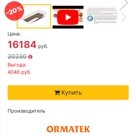
О компании
-20%
Контакты
Доставка по городу
Цена:
16184
руб.
20230
Выгода:
4046
руб.
Купить
Производитель