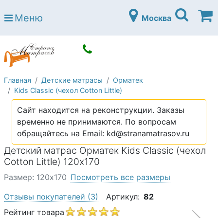
Страна матрасов
Меню
Москва
Open submenu (Матрасы)
Матрасы
Open submenu (Кровати)
Кровати
Open submenu (Аксессуары)
Аксессуары
Главная
Детские матрасы
Орматек
Open submenu (Диваны)
Диваны
Kids Classic (чехол Cotton Little)
Open submenu (Постельное белье)
Постельное белье
Сайт находится на реконструкции. Заказы
Open submenu (Мебель)
временно не принимаются. По вопросам
Мебель
обращайтесь на Email: kd@stranamatrasov.ru
Open submenu (Основания)
Основания
Детский матрас Орматек Kids Classic (чехол
Open submenu (Детские матрасы)
Cotton Little) 120х170
Детские матрасы
Размер: 120х170
Посмотреть все размеры
Open submenu (Детские кровати)
Детские кровати
Отзывы покупателей
(3)
Артикул:
82
Open submenu (Шкафы)
Шкафы
Рейтинг товара