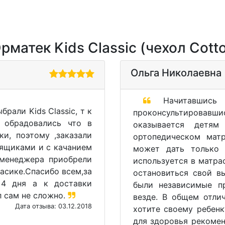
атек Kids Classic (чехол Cotton
Ольга Николаевна
Начитавшись 
али Kids Classic, т к
проконсультировавш
 обрадовались что в
оказывается детя
и, поэтому ,заказали
ортопедическом мат
 ящиками и с качанием
может дать только 
 менеджера приобрели
используется в матра
асике.Спасибо всем,за
остановиться свой в
 4 дня а к доставки
были независимые п
л сам не сложно.
везде. В общем отлич
Дата отзыва: 03.12.2018
хотите своему ребенк
для здоровья рекомен