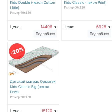
Kids Double (чехол Cotton
Kids Classic (чехол Print)
Little)
Размер 60х120
Размер 60х120
Цена:
14496
р.
Цена:
6928
р.
Подробнее
Подробнее
-20%
Детский матрас Орматек
Kids Classic Big (чехол
Print)
Размер 60х120
Цена:
15120
р.