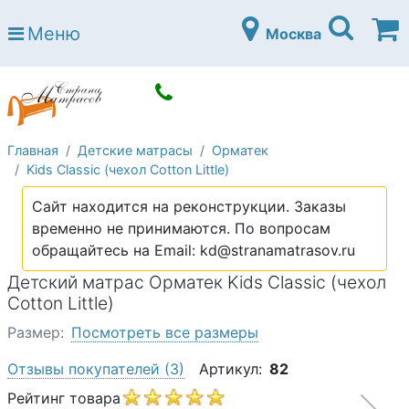
Страна матрасов
Меню
Москва
Open submenu (Матрасы)
Матрасы
Open submenu (Кровати)
Кровати
Open submenu (Аксессуары)
Аксессуары
Главная
Детские матрасы
Орматек
Open submenu (Диваны)
Диваны
Kids Classic (чехол Cotton Little)
Open submenu (Постельное белье)
Постельное белье
Сайт находится на реконструкции. Заказы
Open submenu (Мебель)
временно не принимаются. По вопросам
Мебель
обращайтесь на Email: kd@stranamatrasov.ru
Open submenu (Основания)
Основания
Детский матрас Орматек Kids Classic (чехол
Open submenu (Детские матрасы)
Cotton Little)
Детские матрасы
Размер:
Посмотреть все размеры
Open submenu (Детские кровати)
Детские кровати
Отзывы покупателей
(3)
Артикул:
82
Open submenu (Шкафы)
Шкафы
Рейтинг товара