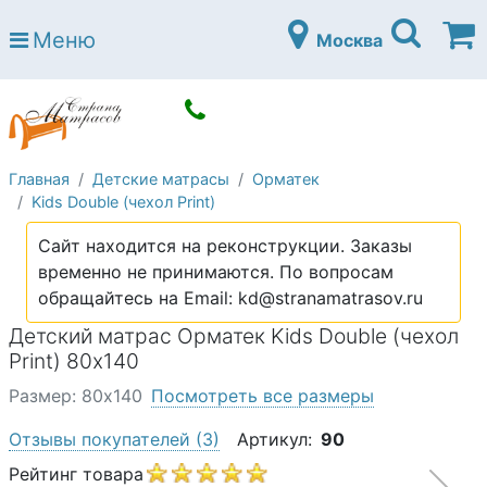
Страна матрасов
Меню
Москва
Open submenu (Матрасы)
Матрасы
Open submenu (Кровати)
Кровати
Open submenu (Аксессуары)
Аксессуары
Главная
Детские матрасы
Орматек
Open submenu (Диваны)
Диваны
Kids Double (чехол Print)
Open submenu (Постельное белье)
Постельное белье
Сайт находится на реконструкции. Заказы
Open submenu (Мебель)
временно не принимаются. По вопросам
Мебель
обращайтесь на Email: kd@stranamatrasov.ru
Open submenu (Основания)
Основания
Детский матрас Орматек Kids Double (чехол
Open submenu (Детские матрасы)
Print) 80х140
Детские матрасы
Размер: 80х140
Посмотреть все размеры
Open submenu (Детские кровати)
Детские кровати
Отзывы покупателей
(3)
Артикул:
90
Open submenu (Шкафы)
Шкафы
Рейтинг товара